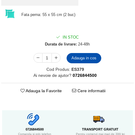
Fata perna: 55 x 55 cm (2 buc)
IN STOC
Durata de livrare:
24-48h
Adauga in cos
Cod Produs:
ES379
Ai nevoie de ajutor?
0726844500
Adauga la Favorite
Cere informatii
0726844500
TRANSPORT GRATUIT
Comanda si prin telefon
Pentru comenzi mai mari de 399 lei