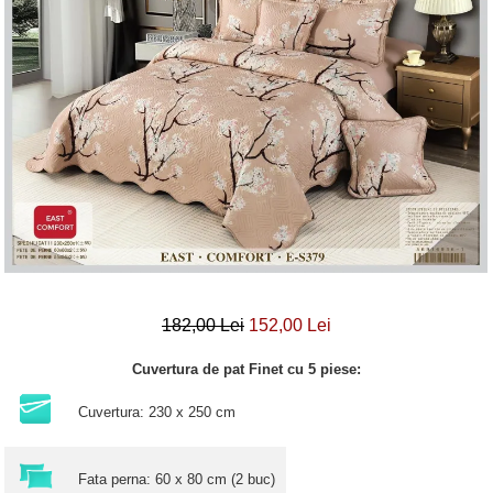
Lenjerii Bumbac Satinat
Lenjerii Creponate
Lenjerii de finet Iprimate Digital
Lenjerii de pat Bumbac 100%
Lenjerii de pat Finet + 2 Draperii
Lenjerii de pat Saten 4 piese cu
elastic
182,00 Lei
152,00 Lei
Cuvertura de pat Finet cu 5 piese:
Cuvertura: 230 x 250 cm
Fata perna: 60 x 80 cm (2 buc)