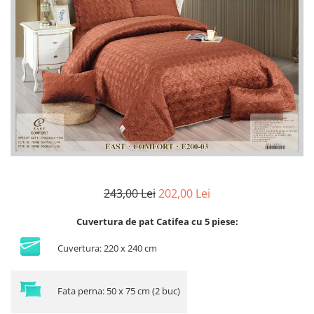
Lenjerii Bumbac Satinat
Lenjerii Creponate
Lenjerii de finet Iprimate Digital
Lenjerii de pat Bumbac 100%
Lenjerii de pat Finet + 2 Draperii
Lenjerii de pat Saten 4 piese cu
elastic
243,00 Lei
202,00 Lei
Cuvertura de pat Catifea cu 5 piese:
Cuvertura: 220 x 240 cm
Fata perna: 50 x 75 cm (2 buc)