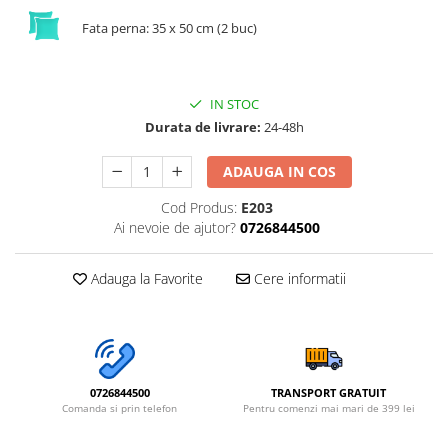
Fata perna: 35 x 50 cm (2 buc)
IN STOC
Durata de livrare:
24-48h
ADAUGA IN COS
Cod Produs:
E203
Ai nevoie de ajutor?
0726844500
Adauga la Favorite
Cere informatii
0726844500
TRANSPORT GRATUIT
Comanda si prin telefon
Pentru comenzi mai mari de 399 lei