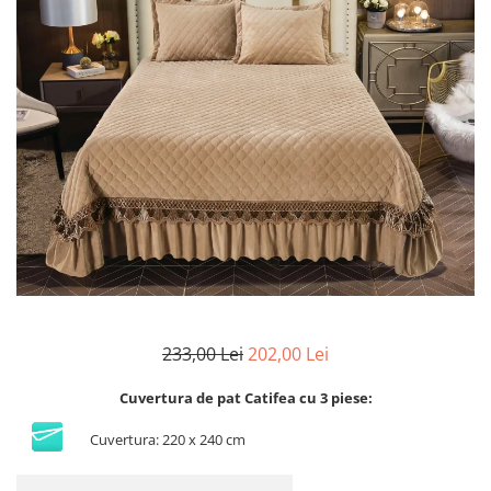
Lenjerii Bumbac Satinat
Lenjerii Creponate
Lenjerii de finet Iprimate Digital
Lenjerii de pat Bumbac 100%
Lenjerii de pat Finet + 2 Draperii
Lenjerii de pat Saten 4 piese cu
elastic
233,00 Lei
202,00 Lei
Cuvertura de pat Catifea cu 3 piese:
Cuvertura: 220 x 240 cm