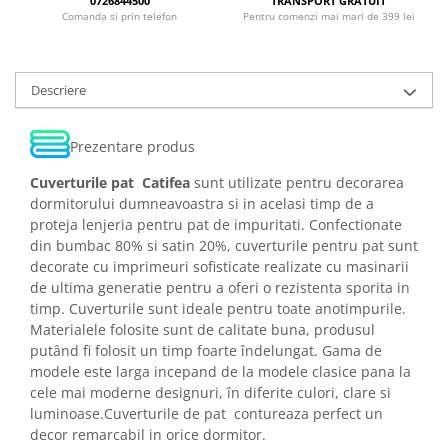
0726844500
TRANSPORT GRATUIT
Comanda si prin telefon
Pentru comenzi mai mari de 399 lei
Descriere
Prezentare produs
Cuverturile pat Catifea
sunt utilizate pentru decorarea
dormitorului dumneavoastra si in acelasi timp de a
proteja lenjeria pentru pat de impuritati. Confectionate
din bumbac 80% si satin 20%, cuverturile pentru pat sunt
decorate cu imprimeuri sofisticate realizate cu masinarii
de ultima generatie pentru a oferi o rezistenta sporita in
timp. Cuverturile sunt ideale pentru toate anotimpurile.
Materialele folosite sunt de calitate buna, produsul
putând fi folosit un timp foarte îndelungat. Gama de
modele este larga incepand de la modele clasice pana la
cele mai moderne designuri, în diferite culori, clare si
luminoase.Cuverturile de pat contureaza perfect un
decor remarcabil in orice dormitor.