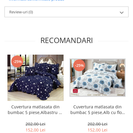
Review-uri
(0)
RECOMANDARI
-25%
-25%
Cuvertura matlasata din
Cuvertura matlasata din
bumbac 5 piese,Alb cu flori
bumbac 5 piese,Albastru cu
albastre-ES326
stelute-ES75
202,00 Lei
202,00 Lei
152,00 Lei
152,00 Lei