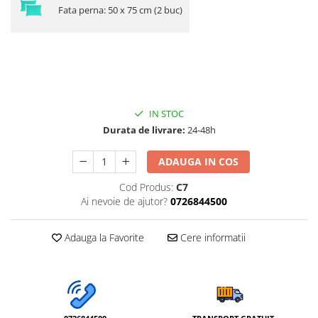
Fata perna: 50 x 75 cm (2 buc)
IN STOC
Durata de livrare:
24-48h
ADAUGA IN COS
Cod Produs:
C7
Ai nevoie de ajutor?
0726844500
Adauga la Favorite
Cere informatii