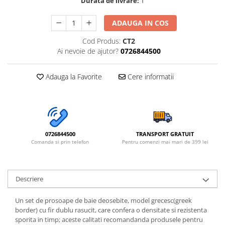
Durata de livrare:
1
ADAUGA IN COS
Cod Produs:
CT2
Ai nevoie de ajutor?
0726844500
Adauga la Favorite
Cere informatii
0726844500
TRANSPORT GRATUIT
Comanda si prin telefon
Pentru comenzi mai mari de 399 lei
Descriere
Un set de prosoape de baie deosebite, model grecesc(greek
border) cu fir dublu rasucit, care confera o densitate si rezistenta
sporita in timp; aceste calitati recomandanda produsele pentru