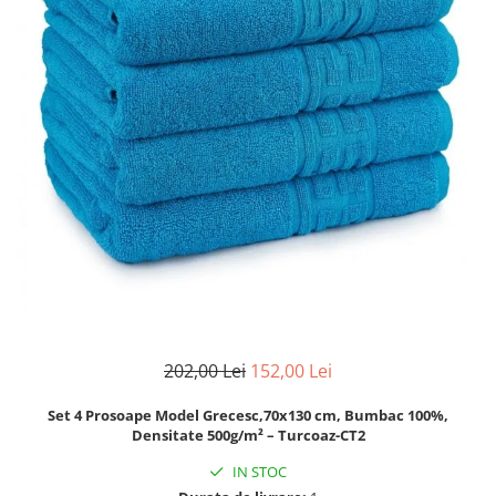
Lenjerii Bumbac Satinat
Lenjerii Creponate
Lenjerii de finet Iprimate Digital
Lenjerii de pat Bumbac 100%
Lenjerii de pat Finet + 2 Draperii
Lenjerii de pat Saten 4 piese cu
elastic
202,00 Lei
152,00 Lei
Set 4 Prosoape Model Grecesc,70x130 cm, Bumbac 100%,
Densitate 500g/m² – Turcoaz-CT2
IN STOC