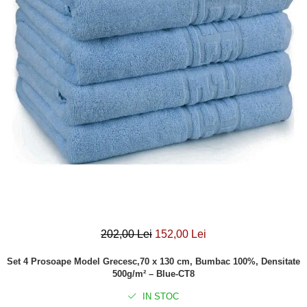
Lenjerii Bumbac Satinat
Lenjerii Creponate
Lenjerii de finet Iprimate Digital
Lenjerii de pat Bumbac 100%
Lenjerii de pat Finet + 2 Draperii
Lenjerii de pat Saten 4 piese cu
elastic
202,00 Lei
152,00 Lei
Set 4 Prosoape Model Grecesc,70 x 130 cm, Bumbac 100%, Densitate
500g/m² – Blue-CT8
IN STOC