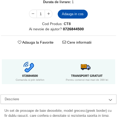
Durata de livrare:
1
Adauga in cos
Cod Produs:
CT8
Ai nevoie de ajutor?
0726844500
Adauga la Favorite
Cere informatii
0726844500
TRANSPORT GRATUIT
Comanda si prin telefon
Pentru comenzi mai mari de 399 lei
Descriere
Un set de prosoape de baie deosebite, model grecesc(greek border) cu
fir dublu rasucit, care confera o densitate si rezistenta sporita in timp;