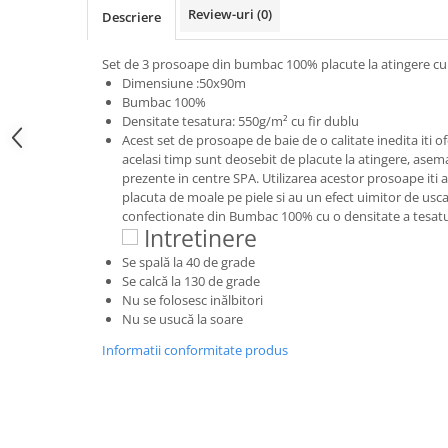
Review-uri
(0)
Descriere
Set de 3 prosoape din bumbac 100% placute la atingere cu
Dimensiune :50x90m
Bumbac 100%
Densitate tesatura: 550g/m² cu fir dublu
Acest set de prosoape de baie de o calitate inedita iti of
acelasi timp sunt deosebit de placute la atingere, as
prezente in centre SPA. Utilizarea acestor prosoape iti 
placuta de moale pe piele si au un efect uimitor de usc
confectionate din Bumbac 100% cu o densitate a tesatu
Intretinere
Se spală la 40 de grade
Se calcă la 130 de grade
Nu se folosesc inălbitori
Nu se usucă la soare
Informatii conformitate produs