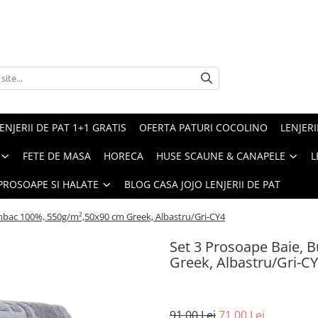
ENJERII DE PAT 1+1 GRATIS
OFERTA PATURI COCOLINO
LENJERI
FETE DE MASA
HORECA
HUSE SCAUNE & CANAPELE
L
PROSOAPE SI HALATE
BLOG CASA JOJO LENJERII DE PAT
mbac 100%, 550g/m²,50x90 cm Greek, Albastru/Gri-CY4
Set 3 Prosoape Baie,
Greek, Albastru/Gri-C
91,00 Lei
71,00 Lei