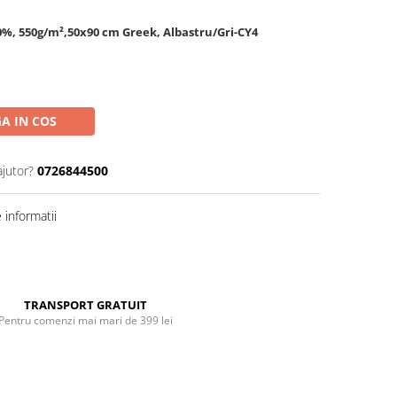
0%, 550g/m²,50x90 cm Greek, Albastru/Gri-CY4
A IN COS
ajutor?
0726844500
informatii
Distribuie
pe
Facebook
TRANSPORT GRATUIT
Pentru comenzi mai mari de 399 lei