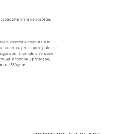
 capacitate mare de absortie.
era o absorbtie crescuta si in
emanatoare cu prosoapele pufoase
asigura pur si simplu o senzatie
are.Setul contine 3 prosoape,
rii de 550g/m².