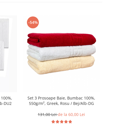
-54%
-13%
 100%,
Set 3 Prosoape Baie, Bumbac 100%,
Set 2 pro
lb-DU2
550g/m², Greek, Rosu / Bej/Alb-DG
Ho
131,00 Lei
de la 60,00 Lei
1