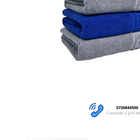
Lenjerii Bumbac Satinat
Lenjerii Creponate
Lenjerii de finet Iprimate Digital
Lenjerii de pat Bumbac 100%
Lenjerii de pat Finet + 2 Draperii
Lenjerii de pat Saten 4 piese cu
elastic
0726844500
Comanda si prin te