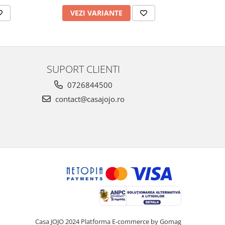
VEZI VARIANTE
AD
SUPORT CLIENTI
0726844500
contact@casajojo.ro
Casa JOJO 2024
Platforma E-commerce by Gomag