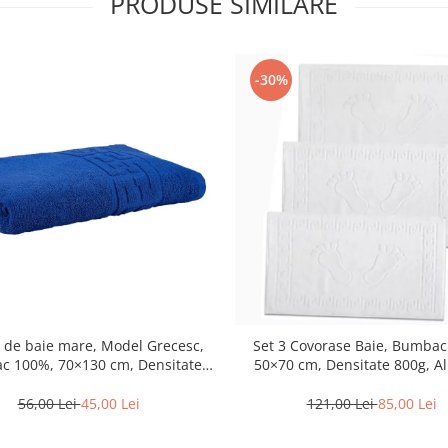
PRODUSE SIMILARE
-30%
Set 3 Covorase Baie, Bumbac
 de baie mare, Model Grecesc,
50×70 cm, Densitate 800g, A
 100%, 70×130 cm, Densitate
500 g/m² – Albastru-DN1
121,00 Lei
85,00 Lei
56,00 Lei
45,00 Lei