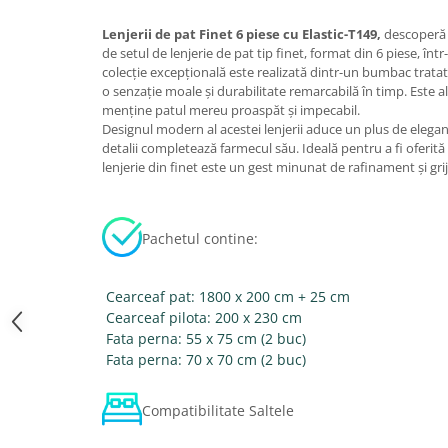
Lenjerii de pat Finet 6 piese cu Elastic-T149,
descoperă c
de setul de lenjerie de pat tip finet, format din 6 piese, în
colecție excepțională este realizată dintr-un bumbac tratat 
o senzație moale și durabilitate remarcabilă în timp. Este a
menține patul mereu proaspăt și impecabil.
Designul modern al acestei lenjerii aduce un plus de eleganț
detalii completează farmecul său. Ideală pentru a fi oferită
lenjerie din finet este un gest minunat de rafinament și grij
Pachetul contine:
Cearceaf pat: 1800 x 200 cm + 25 cm
Cearceaf pilota: 200 x 230 cm
Fata perna: 55 x 75 cm (2 buc)
Fata perna: 70 x 70 cm (2 buc)
Compatibilitate Saltele