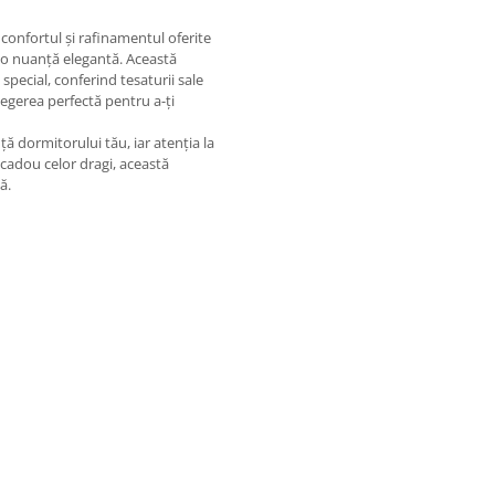
onfortul și rafinamentul oferite
tr-o nuanță elegantă. Această
special, conferind tesaturii sale
legerea perfectă pentru a-ți
ă dormitorului tău, iar atenția la
 cadou celor dragi, această
ă.