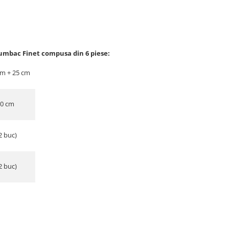
umbac Finet compusa din 6 piese:
cm + 25 cm
30 cm
2 buc)
2 buc)