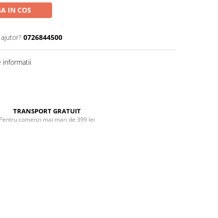
A IN COS
 ajutor?
0726844500
informatii
Distribuie
pe
Facebook
TRANSPORT GRATUIT
Pentru comenzi mai mari de 399 lei