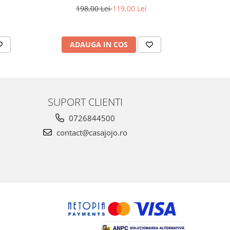
198,00 Lei
119,00 Lei
AD
ADAUGA IN COS
SUPORT CLIENTI
0726844500
contact@casajojo.ro