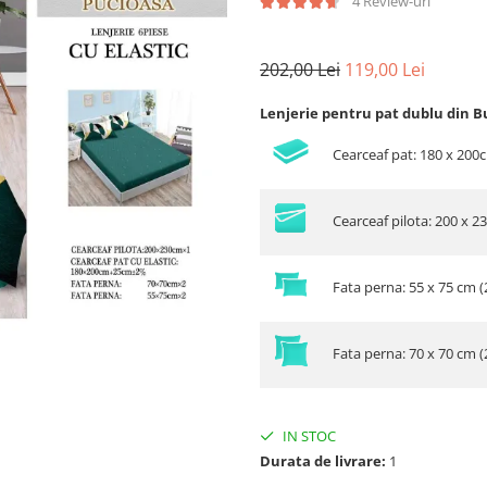
4 Review-uri
202,00 Lei
119,00 Lei
Lenjerie pentru pat dublu din B
Cearceaf pat: 180 x 200
Cearceaf pilota: 200 x 2
Fata perna: 55 x 75 cm (
Fata perna: 70 x 70 cm (
IN STOC
Durata de livrare:
1