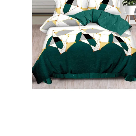
Lenjerii Bumbac Satinat
Lenjerii Creponate
Lenjerii de finet Iprimate Digital
Lenjerii de pat Bumbac 100%
Lenjerii de pat Finet + 2 Draperii
Lenjerii de pat Saten 4 piese cu
elastic