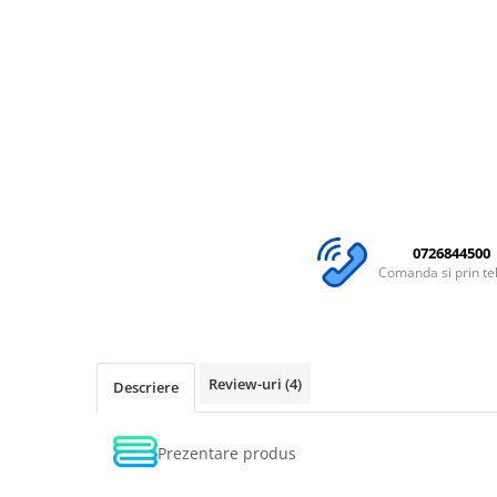
0726844500
Comanda si prin te
Review-uri
(4)
Descriere
Prezentare produs