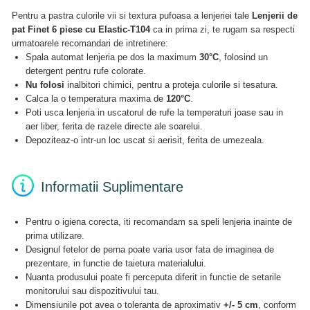
Pentru a pastra culorile vii si textura pufoasa a lenjeriei tale
Lenjerii de
pat Finet 6 piese cu Elastic-T104
ca in prima zi, te rugam sa respecti
urmatoarele recomandari de intretinere:
Spala automat lenjeria pe dos la maximum
30°C
, folosind un
detergent pentru rufe colorate.
Nu folosi
inalbitori chimici, pentru a proteja culorile si tesatura.
Calca la o temperatura maxima de
120°C
.
Poti usca lenjeria in uscatorul de rufe la temperaturi joase sau in
aer liber, ferita de razele directe ale soarelui.
Depoziteaz-o intr-un loc uscat si aerisit, ferita de umezeala.
Informatii Suplimentare
Pentru o igiena corecta, iti recomandam sa speli lenjeria inainte de
prima utilizare.
Designul fetelor de perna poate varia usor fata de imaginea de
prezentare, in functie de taietura materialului.
Nuanta produsului poate fi perceputa diferit in functie de setarile
monitorului sau dispozitivului tau.
Dimensiunile pot avea o toleranta de aproximativ
+/- 5 cm
, conform