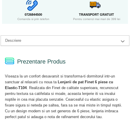
0726844500
TRANSPORT GRATUIT
Comanda si prin telefon
Pentru comenzi mai mari de 399 lei
Descriere
Prezentare Produs
Viseaza la un confort desavarsit si transforma-ti dormitorul intr-un
sanctuar al relaxarii cu noua ta
Lenjerii de pat Finet 6 piese cu
Elastic-T104
. Realizata din Finet de calitate superioara, recunoscut
pentru textura sa catifelata si moale, aceasta lenjerie iti va invalui
noptile in cea mai placuta senzatie. Cearceaful cu elastic asigura o
fixare sigura si neteda pe saltea, fara sa se mai miste in timpul noptii.
Cu un design modern si un set generos de 6 piese, lenjeria imbraca
perfect patul si adauga o nota de rafinament decorului tau.