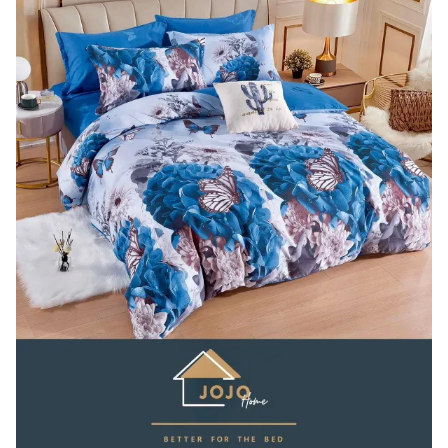
Lenjerii Bumbac Satinat
Lenjerii Creponate
Lenjerii de finet Iprimate Digital
Lenjerii de pat Bumbac 100%
Lenjerii de pat Finet + 2 Draperii
Lenjerii de pat Saten 4 piese cu
elastic