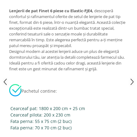
Lenjerii de pat Finet 6 piese cu Elastic-FJE4,
descoperă
confortul și rafinamentul oferite de setul de lenjerie de pat tip
finet, format din 6 piese, într-o nuanță elegantă. Această colecție
excepțională este realizată dintr-un bumbac tratat special,
conferind tesaturii sale o senzație moale și durabilitate
remarcabilă în timp. Este alegerea perfectă pentru a-ți menține
patul mereu proaspăt și impecabil.
Designul modern al acestei lenjerii aduce un plus de eleganță
dormitorului tău, iar atenția la detalii completează farmecul său.
Ideală pentru a fi oferită cadou celor dragi, această lenjerie din
finet este un gest minunat de rafinament și grijă.
Pachetul contine:
Cearceaf pat: 1800 x 200 cm + 25 cm
Cearceaf pilota: 200 x 230 cm
Fata perna: 55 x 75 cm (2 buc)
Fata perna: 70 x 70 cm (2 buc)