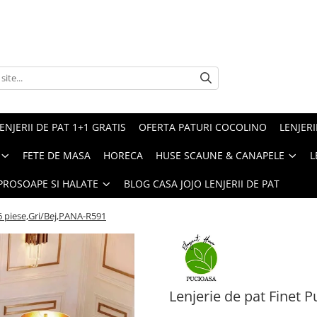
ENJERII DE PAT 1+1 GRATIS
OFERTA PATURI COCOLINO
LENJERI
FETE DE MASA
HORECA
HUSE SCAUNE & CANAPELE
L
PROSOAPE SI HALATE
BLOG CASA JOJO LENJERII DE PAT
 6 piese,Gri/Bej,PANA-R591
Lenjerie de pat Finet 