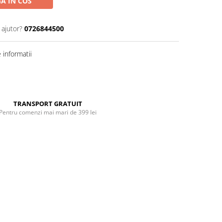
A IN COS
 ajutor?
0726844500
informatii
Distribuie
pe
Facebook
TRANSPORT GRATUIT
Pentru comenzi mai mari de 399 lei