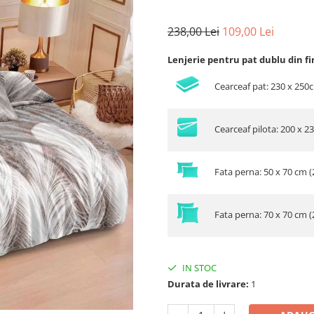
238,00 Lei
109,00 Lei
Lenjerie pentru pat dublu din fi
Cearceaf pat: 230 x 250
Cearceaf pilota: 200 x 2
Fata perna: 50 x 70 cm (
Fata perna: 70 x 70 cm (
IN STOC
Durata de livrare:
1