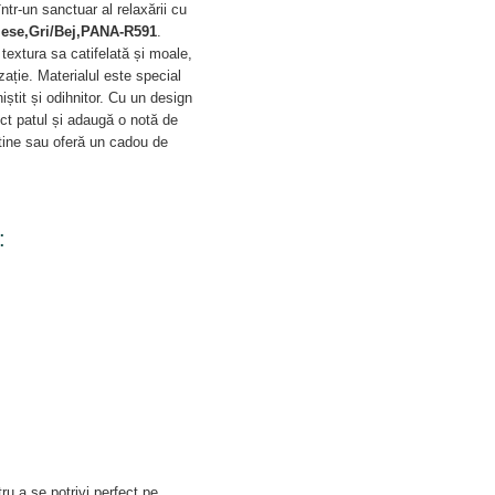
ntr-un sanctuar al relaxării cu
piese,Gri/Bej,PANA-R591
.
 textura sa catifelată și moale,
zație. Materialul este special
niștit și odihnitor. Cu un design
ect patul și adaugă o notă de
 tine sau oferă un cadou de
:
ru a se potrivi perfect pe