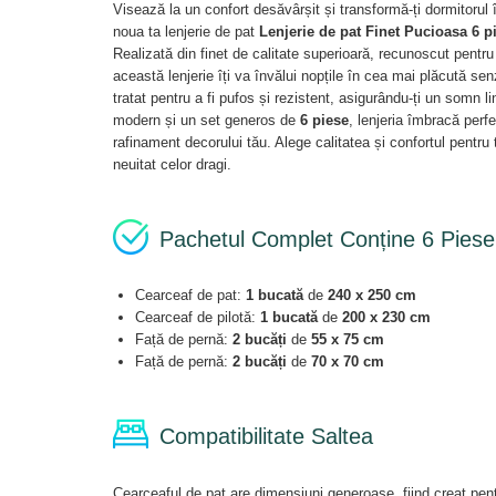
Visează la un confort desăvârșit și transformă-ți dormitorul î
noua ta lenjerie de pat
Lenjerie de pat Finet Pucioasa 6 
Realizată din finet de calitate superioară, recunoscut pentru
această lenjerie îți va învălui nopțile în cea mai plăcută sen
tratat pentru a fi pufos și rezistent, asigurându-ți un somn li
modern și un set generos de
6 piese
, lenjeria îmbracă perf
rafinament decorului tău. Alege calitatea și confortul pentru
neuitat celor dragi.
Pachetul Complet Conține 6 Piese
Cearceaf de pat:
1 bucată
de
240 x 250 cm
Cearceaf de pilotă:
1 bucată
de
200 x 230 cm
Față de pernă:
2 bucăți
de
55 x 75 cm
Față de pernă:
2 bucăți
de
70 x 70 cm
Compatibilitate Saltea
Cearceaful de pat are dimensiuni generoase, fiind creat pent