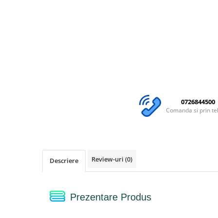
0726844500
Comanda si prin te
Review-uri
(0)
Descriere
Prezentare Produs