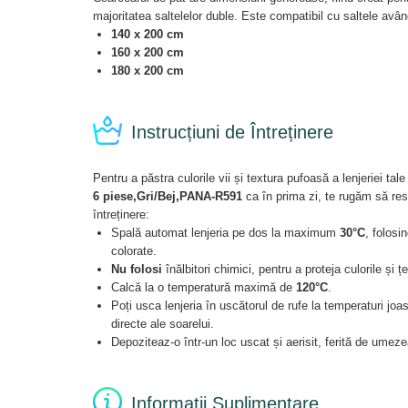
majoritatea saltelelor duble. Este compatibil cu saltele avâ
140 x 200 cm
160 x 200 cm
180 x 200 cm
Instrucțiuni de Întreținere
Pentru a păstra culorile vii și textura pufoasă a lenjeriei tal
6 piese,Gri/Bej,PANA-R591
ca în prima zi, te rugăm să re
întreținere:
Spală automat lenjeria pe dos la maximum
30°C
, folosi
colorate.
Nu folosi
înălbitori chimici, pentru a proteja culorile și ț
Calcă la o temperatură maximă de
120°C
.
Poți usca lenjeria în uscătorul de rufe la temperaturi joas
directe ale soarelui.
Depoziteaz-o într-un loc uscat și aerisit, ferită de umeze
Informații Suplimentare