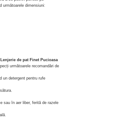
nd următoarele dimensiuni:
e
Lenjerie de pat Finet Pucioasa
specți următoarele recomandări de
nd un detergent pentru rufe
esătura.
e sau în aer liber, ferită de razele
ală.