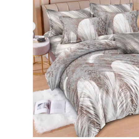
Lenjerii Bumbac Satinat
Lenjerii Creponate
Lenjerii de finet Iprimate Digital
Lenjerii de pat Bumbac 100%
Lenjerii de pat Finet + 2 Draperii
Lenjerii de pat Saten 4 piese cu
elastic