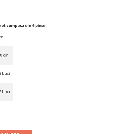
net compusa din 6 piese:
cm
30 cm
2 buc)
2 buc)