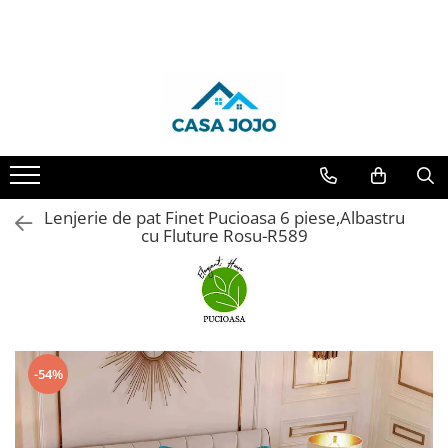
LENJERII DE PAT
PATURI COCOLINO
HUSE DE PAT
PERNE & PILOTE
CUVERTURI
HUSE SCAUNE & CANAPELE
LENJERII DE PAT 1 PERSOANA & COPII
PROSOAPE SI HALATE
Lenjerii de pat Finet Pucioasa
Patura Cocolino cu Blanita
Huse tip Topper 180x200
Perne
Cuverturi 2 Fete
Huse Coltar
Lenjerii de pat 1 Persoana FINET
Prosoape
Lenjerii de pat Damasc
Patura Cocolino cu model
Huse Tip Topper 140x200
Pilote
Cuverturi cu Volanase 3 piese
Huse de Canapea 2 Locuri
Lenjerii de pat 1 Persoana ELASTIC
Lenjerii de pat finet JOJO
Paturi blanita iepure
Huse de pat Cocolino 180x200 cm
Cuverturi de Bumbac
Huse de Canapea 3 Locuri
Lenjerii de pat 1 Persoana
DAMASC
Lenjerii de pat cu Elastic
Paturi cocolino fosforescente
Huse de pat Impermeabile
Cuverturi de Catifea
Huse de Fotolii
Lenjerie de pat Finet Pucioasa 6 piese,Albastru
Lenjerii de pat 1 Persoana UNI
Lenjerii de pat Finet cu PLIURI
Paturi Cocolino subtiri
Husa de pat Finet 90x200 cm
Cuverturi Elegante 3D
Huse scaune
cu Fluture Rosu-R589
Lenjerii de pat 1 Persoana
Lenjerii Pucioasa Super Elegant
Huse de pat Finet 160x200 cm
Cuverturi Policoton
COCOLINO
Lenjerii de pat Cocolino
Huse de pat Finet 180x200 cm
Lenjerii de pat Lux Primavara
Huse de pat Finet 140x200
Lenjerii de pat Bumbac Poplin
Huse Tip Topper 160x200
-54%
Lenjerie de pat 5D cu elastic
Lenjerie de pat Blanita de Iepure