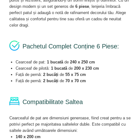
pufos și rezistent, asigurându-ți un somn liniștit și odihnitor. Cu un
design modern și un set generos de
6 piese
, lenjeria îmbracă
perfect patul și adaugă o notă de rafinament decorului tău. Alege
calitatea și confortul pentru tine sau oferă un cadou de neuitat
celor dragi.
Pachetul Complet Conține 6 Piese:
Cearceaf de pat:
1 bucată
de
240 x 250 cm
Cearceaf de pilotă:
1 bucată
de
200 x 230 cm
Față de pernă:
2 bucăți
de
55 x 75 cm
Față de pernă:
2 bucăți
de
70 x 70 cm
Compatibilitate Saltea
Cearceaful de pat are dimensiuni generoase, fiind creat pentru a se
potrivi perfect pe majoritatea saltelelor duble. Este compatibil cu
saltele având următoarele dimensiuni:
140 x 200 cm