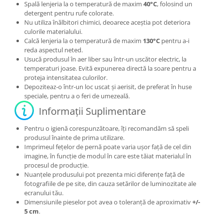
Spală lenjeria la o temperatură de maxim
40°C
, folosind un
detergent pentru rufe colorate.
Nu utiliza înălbitori chimici, deoarece aceștia pot deteriora
culorile materialului.
Calcă lenjeria la o temperatură de maxim
130°C
pentru a-i
reda aspectul neted.
Usucă produsul în aer liber sau într-un uscător electric, la
temperaturi joase. Evită expunerea directă la soare pentru a
proteja intensitatea culorilor.
Depoziteaz-o într-un loc uscat și aerisit, de preferat în huse
speciale, pentru a o feri de umezeală.
Informații Suplimentare
Pentru o igienă corespunzătoare, îți recomandăm să speli
produsul înainte de prima utilizare.
Imprimeul fețelor de pernă poate varia ușor față de cel din
imagine, în funcție de modul în care este tăiat materialul în
procesul de producție.
Nuanțele produsului pot prezenta mici diferențe față de
fotografiile de pe site, din cauza setărilor de luminozitate ale
ecranului tău.
Dimensiunile pieselor pot avea o toleranță de aproximativ
+/-
5 cm
.