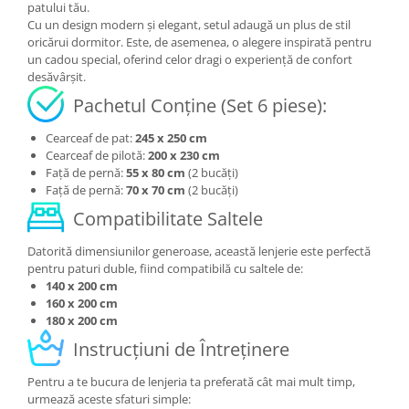
patului tău.
Cu un design modern și elegant, setul adaugă un plus de stil
oricărui dormitor. Este, de asemenea, o alegere inspirată pentru
un cadou special, oferind celor dragi o experiență de confort
desăvârșit.
Pachetul Conține (Set 6 piese):
Cearceaf de pat:
245 x 250 cm
Cearceaf de pilotă:
200 x 230 cm
Față de pernă:
55 x 80 cm
(2 bucăți)
Față de pernă:
70 x 70 cm
(2 bucăți)
Compatibilitate Saltele
Datorită dimensiunilor generoase, această lenjerie este perfectă
pentru paturi duble, fiind compatibilă cu saltele de:
140 x 200 cm
160 x 200 cm
180 x 200 cm
Instrucțiuni de Întreținere
Pentru a te bucura de lenjeria ta preferată cât mai mult timp,
urmează aceste sfaturi simple: