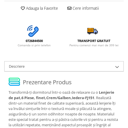
Adauga la Favorite
Cere informatii
0726844500
TRANSPORT GRATUIT
Comanda si prin telefon
Pentru comenzi mai mari de 399 lei
Descriere
Prezentare Produs
Transformă-ți dormitorul într-o oază de relaxare cu o
Lenjerie
de pat,6 Piese, finet,Crem/Galben,Iedera-FJ151
. Realizată
dintr-un material finet de calitate superioară, această lenjerie îți
va învălui simțurile într-o textură moale și plăcută la atingere,
asigurându-ți un somn odihnitor noapte de noapte. Materialul
este special tratat pentru a-și păstra culorile vii și pentru a rezista
la utilizări repetate, menținând aspectul proaspăt și îngrijit al