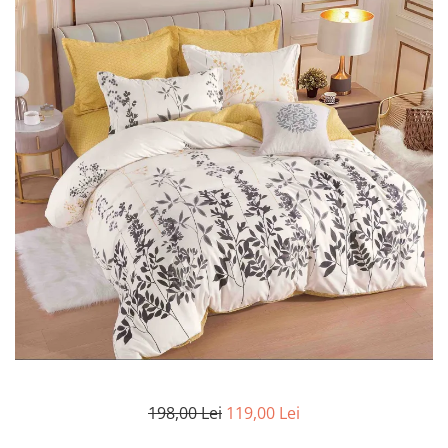
Lenjerii Bumbac Satinat
Lenjerii Creponate
Lenjerii de finet Iprimate Digital
Lenjerii de pat Bumbac 100%
Lenjerii de pat Finet + 2 Draperii
Lenjerii de pat Saten 4 piese cu
elastic
198,00 Lei
119,00 Lei