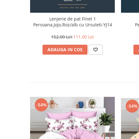
Lenjerie de pat Finet 1
Persoana,Jojo,Roz/alb cu Ursuleti-YJ14
P
152,00 Lei
111,00 Lei
ADAUGA IN COS
-54%
-54%