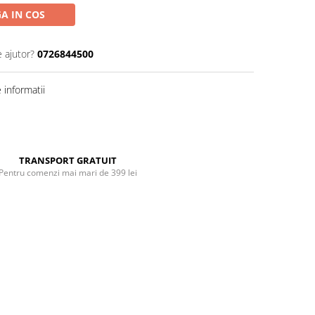
A IN COS
e ajutor?
0726844500
informatii
Distribuie
pe
Facebook
TRANSPORT GRATUIT
Pentru comenzi mai mari de 399 lei