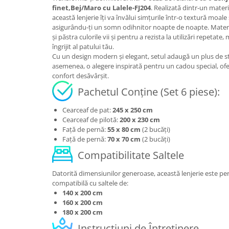
finet,Bej/Maro cu Lalele-FJ204
. Realizată dintr-un materi
această lenjerie îți va învălui simțurile într-o textură moale 
asigurându-ți un somn odihnitor noapte de noapte. Material
și păstra culorile vii și pentru a rezista la utilizări repetat
îngrijit al patului tău.
Cu un design modern și elegant, setul adaugă un plus de sti
asemenea, o alegere inspirată pentru un cadou special, ofe
confort desăvârșit.
Pachetul Conține (Set 6 piese):
Cearceaf de pat:
245 x 250 cm
Cearceaf de pilotă:
200 x 230 cm
Față de pernă:
55 x 80 cm
(2 bucăți)
Față de pernă:
70 x 70 cm
(2 bucăți)
Compatibilitate Saltele
Datorită dimensiunilor generoase, această lenjerie este per
compatibilă cu saltele de:
140 x 200 cm
160 x 200 cm
180 x 200 cm
Instrucțiuni de Întreținere