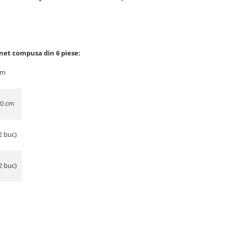
inet compusa din 6 piese:
cm
30 cm
2 buc)
2 buc)