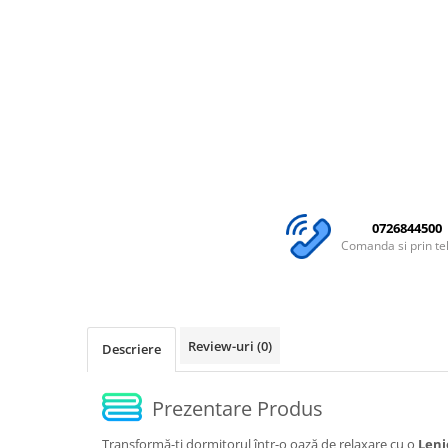
0726844500
Comanda si prin te
Review-uri
(0)
Descriere
Prezentare Produs
Transformă-ți dormitorul într-o oază de relaxare cu o
Lenj