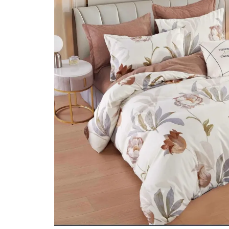
Lenjerii Bumbac Satinat
Lenjerii Creponate
Lenjerii de finet Iprimate Digital
Lenjerii de pat Bumbac 100%
Lenjerii de pat Finet + 2 Draperii
Lenjerii de pat Saten 4 piese cu
elastic