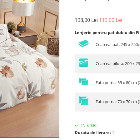
198,00 Lei
119,00 Lei
Lenjerie pentru pat dublu din F
Cearceaf pat: 245 x 250
Cearceaf pilota: 200 x 2
Fata perna: 55 x 80 cm (
Fata perna: 70 x 70 cm (
IN STOC
Durata de livrare:
1