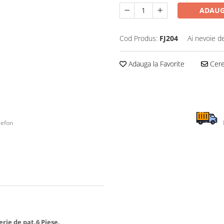
ADAUG
Cod Produs:
FJ204
Ai nevoie d
Adauga la Favorite
Cere 
lefon
erie de pat,6 Piese,