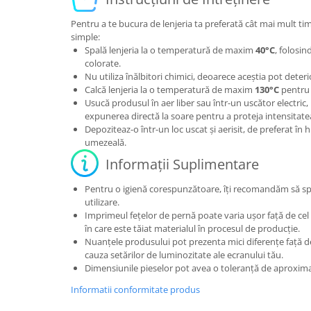
Pentru a te bucura de lenjeria ta preferată cât mai mult ti
simple:
Spală lenjeria la o temperatură de maxim
40°C
, folosi
colorate.
Nu utiliza înălbitori chimici, deoarece aceștia pot deteri
Calcă lenjeria la o temperatură de maxim
130°C
pentru 
Usucă produsul în aer liber sau într-un uscător electric,
expunerea directă la soare pentru a proteja intensitatea
Depoziteaz-o într-un loc uscat și aerisit, de preferat în 
umezeală.
Informații Suplimentare
Pentru o igienă corespunzătoare, îți recomandăm să sp
utilizare.
Imprimeul fețelor de pernă poate varia ușor față de cel
în care este tăiat materialul în procesul de producție.
Nuanțele produsului pot prezenta mici diferențe față de 
cauza setărilor de luminozitate ale ecranului tău.
Dimensiunile pieselor pot avea o toleranță de aproxim
Informatii conformitate produs