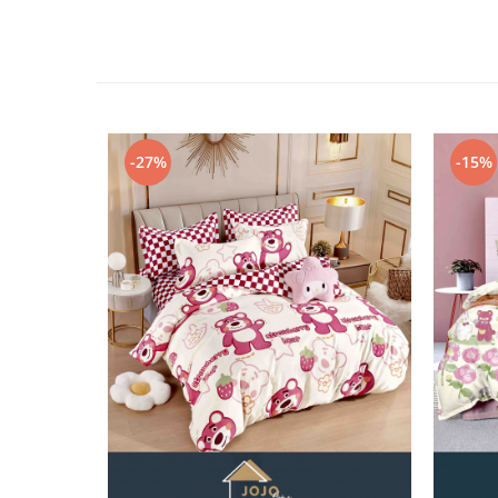
-27%
-15%