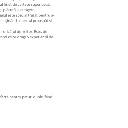
al finet de calitate superioară,
și plăcută la atingere,
ul este special tratat pentru a-
e, menținând aspectul proaspăt și
l oricărui dormitor. Este, de
rind celor dragi o experiență de
fectă pentru paturi duble, fiind