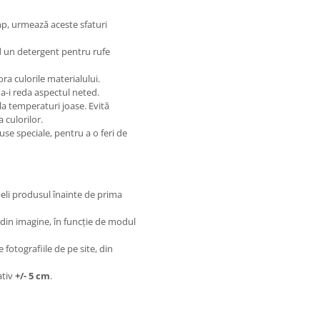
mp, urmează aceste sfaturi
nd un detergent pentru rufe
ora culorile materialului.
a-i reda aspectul neted.
 la temperaturi joase. Evită
 culorilor.
huse speciale, pentru a o feri de
eli produsul înainte de prima
 din imagine, în funcție de modul
fotografiile de pe site, din
ativ
+/- 5 cm
.