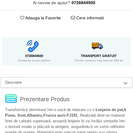
Ai nevoie de ajutor?
0726844500
Adauga la Favorite
Cere informatii
0726844500
TRANSPORT GRATUIT
Comanda si prin telefon
Pentru comenzi mai mari de 399 lei
Descriere
Prezentare Produs
Transformă-ți dormitorul într-o oază de relaxare cu o
Lenjerie de pat,6
Piese, finet,Albastru,Frunze aurii-FJ191
. Realizată dintr-un material
finet de calitate superioară, această lenjerie îți va învălui simțurile într-
o textură moale și plăcută la atingere, asigurându-ți un somn odihnitor
noapte de noapte. Materialul este special tratat pentru a-și păstra