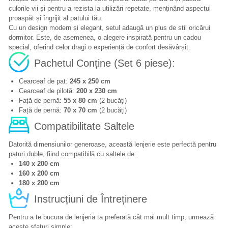
culorile vii și pentru a rezista la utilizări repetate, menținând aspectul
proaspăt și îngrijit al patului tău.
Cu un design modern și elegant, setul adaugă un plus de stil oricărui
dormitor. Este, de asemenea, o alegere inspirată pentru un cadou
special, oferind celor dragi o experiență de confort desăvârșit.
Pachetul Conține (Set 6 piese):
Cearceaf de pat:
245 x 250 cm
Cearceaf de pilotă:
200 x 230 cm
Față de pernă:
55 x 80 cm
(2 bucăți)
Față de pernă:
70 x 70 cm
(2 bucăți)
Compatibilitate Saltele
Datorită dimensiunilor generoase, această lenjerie este perfectă pentru
paturi duble, fiind compatibilă cu saltele de:
140 x 200 cm
160 x 200 cm
180 x 200 cm
Instrucțiuni de Întreținere
Pentru a te bucura de lenjeria ta preferată cât mai mult timp, urmează
aceste sfaturi simple: