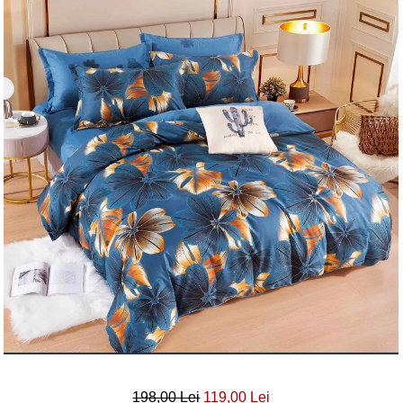
Lenjerii Bumbac Satinat
Lenjerii Creponate
Lenjerii de finet Iprimate Digital
Lenjerii de pat Bumbac 100%
Lenjerii de pat Finet + 2 Draperii
Lenjerii de pat Saten 4 piese cu
elastic
198,00 Lei
119,00 Lei