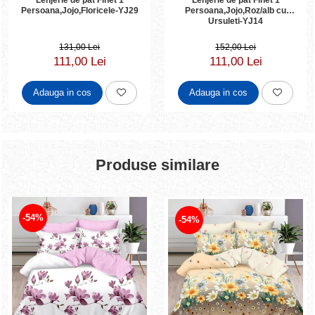
Persoana,Jojo,Floricele-YJ29
Persoana,Jojo,Roz/alb cu
Ursuleti-YJ14
131,00 Lei
152,00 Lei
111,00 Lei
111,00 Lei
Adauga in cos
Adauga in cos
Produse similare
-54%
-54%