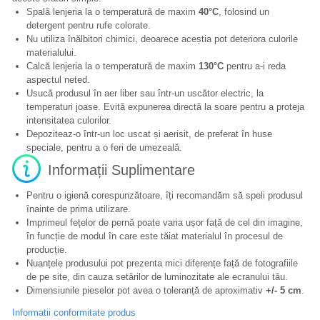
Spală lenjeria la o temperatură de maxim
40°C
, folosind un
detergent pentru rufe colorate.
Nu utiliza înălbitori chimici, deoarece aceștia pot deteriora culorile
materialului.
Calcă lenjeria la o temperatură de maxim
130°C
pentru a-i reda
aspectul neted.
Usucă produsul în aer liber sau într-un uscător electric, la
temperaturi joase. Evită expunerea directă la soare pentru a proteja
intensitatea culorilor.
Depoziteaz-o într-un loc uscat și aerisit, de preferat în huse
speciale, pentru a o feri de umezeală.
Informații Suplimentare
Pentru o igienă corespunzătoare, îți recomandăm să speli produsul
înainte de prima utilizare.
Imprimeul fețelor de pernă poate varia ușor față de cel din imagine,
în funcție de modul în care este tăiat materialul în procesul de
producție.
Nuanțele produsului pot prezenta mici diferențe față de fotografiile
de pe site, din cauza setărilor de luminozitate ale ecranului tău.
Dimensiunile pieselor pot avea o toleranță de aproximativ
+/- 5 cm
.
Informatii conformitate produs