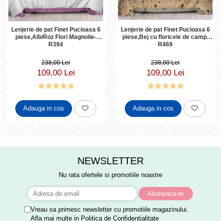
Lenjerie de pat Finet Pucioasa 6
Lenjerie de pat Finet Pucioasa 6
piese,Bej cu floricele de camp-
piese,Alb/Roz Flori Magnolie-
R469
R394
238,00 Lei
238,00 Lei
109,00 Lei
109,00 Lei
Adauga in cos
Adauga in cos
NEWSLETTER
Nu rata ofertele si promotiile noastre
Vreau sa primesc newsletter cu promotiile magazinului.
Afla mai multe in
Politica de Confidentialitate