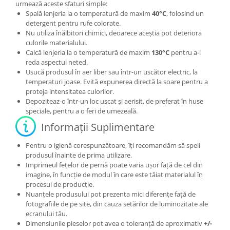
urmează aceste sfaturi simple:
Spală lenjeria la o temperatură de maxim
40°C
, folosind un
detergent pentru rufe colorate.
Nu utiliza înălbitori chimici, deoarece aceștia pot deteriora
culorile materialului.
Calcă lenjeria la o temperatură de maxim
130°C
pentru a-i
reda aspectul neted.
Usucă produsul în aer liber sau într-un uscător electric, la
temperaturi joase. Evită expunerea directă la soare pentru a
proteja intensitatea culorilor.
Depoziteaz-o într-un loc uscat și aerisit, de preferat în huse
speciale, pentru a o feri de umezeală.
Informații Suplimentare
Pentru o igienă corespunzătoare, îți recomandăm să speli
produsul înainte de prima utilizare.
Imprimeul fețelor de pernă poate varia ușor față de cel din
imagine, în funcție de modul în care este tăiat materialul în
procesul de producție.
Nuanțele produsului pot prezenta mici diferențe față de
fotografiile de pe site, din cauza setărilor de luminozitate ale
ecranului tău.
Dimensiunile pieselor pot avea o toleranță de aproximativ
+/-