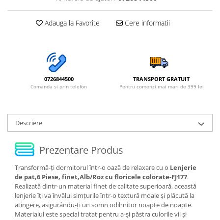
Adauga la Favorite
Cere informatii
0726844500
TRANSPORT GRATUIT
Comanda si prin telefon
Pentru comenzi mai mari de 399 lei
Descriere
Prezentare Produs
Transformă-ți dormitorul într-o oază de relaxare cu o
Lenjerie
de pat,6 Piese, finet,Alb/Roz cu floricele colorate-FJ177
.
Realizată dintr-un material finet de calitate superioară, această
lenjerie îți va învălui simțurile într-o textură moale și plăcută la
atingere, asigurându-ți un somn odihnitor noapte de noapte.
Materialul este special tratat pentru a-și păstra culorile vii și