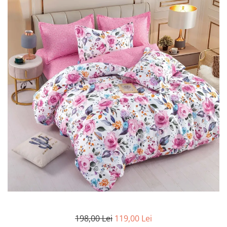
Lenjerii Bumbac Satinat
Lenjerii Creponate
Lenjerii de finet Iprimate Digital
Lenjerii de pat Bumbac 100%
Lenjerii de pat Finet + 2 Draperii
Lenjerii de pat Saten 4 piese cu
elastic
198,00 Lei
119,00 Lei