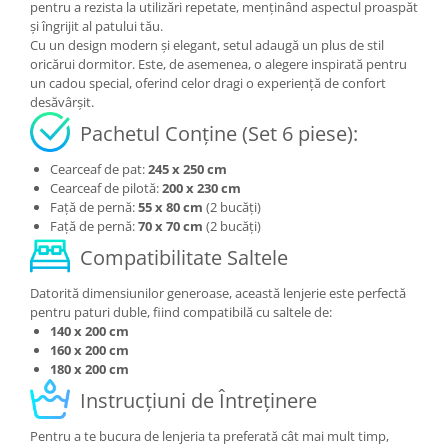
pentru a rezista la utilizări repetate, menținând aspectul proaspăt
și îngrijit al patului tău.
Cu un design modern și elegant, setul adaugă un plus de stil
oricărui dormitor. Este, de asemenea, o alegere inspirată pentru
un cadou special, oferind celor dragi o experiență de confort
desăvârșit.
Pachetul Conține (Set 6 piese):
Cearceaf de pat:
245 x 250 cm
Cearceaf de pilotă:
200 x 230 cm
Față de pernă:
55 x 80 cm
(2 bucăți)
Față de pernă:
70 x 70 cm
(2 bucăți)
Compatibilitate Saltele
Datorită dimensiunilor generoase, această lenjerie este perfectă
pentru paturi duble, fiind compatibilă cu saltele de:
140 x 200 cm
160 x 200 cm
180 x 200 cm
Instrucțiuni de Întreținere
Pentru a te bucura de lenjeria ta preferată cât mai mult timp,