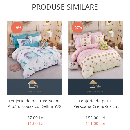
PRODUSE SIMILARE
-19%
-27%
Lenjerie de pat 1 Persoana
Lenjerie de pat 1
Alb/Turcouaz cu Delfini-Y72
Persoana,Crem/Roz cu
floricele-Y29
137,00 Lei
152,00 Lei
111,00 Lei
111,00 Lei