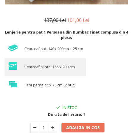
137,00 Lei
101,00 Lei
Lenjerie pentru pat 1 Persoana din Bumbac Finet compusa din 4
piese:
Cearceaf pat: 140x 200cm + 25 cm
Cearceaf pilota: 155 x 200 cm
Fata perna: 55x 75 cm (2 buc)
IN STOC
Durata de livrare:
1
ADAUGA IN COS