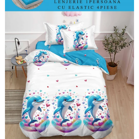
Lenjerii Bumbac Satinat
Lenjerii Creponate
Lenjerii de finet Iprimate Digital
Lenjerii de pat Bumbac 100%
Lenjerii de pat Finet + 2 Draperii
Lenjerii de pat Saten 4 piese cu
elastic