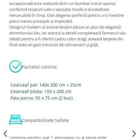
excepțională este realizată dintr-un bumbac tratat special,
conferind tesaturii sale o senzație moale și durabilitate
remarcabilă în timp. Este alegerea perfectă pentru a-ți menține
patul mereu proaspăt și impecabil.
Designul modern al acestei lenjerii aduce un plus de eleganță
dormitorului tău, iar atenția la detalii completează farmecul său.
Ideală pentru a fi oferită cadou celor dragi, această lenjerie din
finet este un gest minunat de rafinament și grijă.
Pachetul contine:
Cearceaf pat: 140x 200 cm + 25cm
Cearceaf pilota: 155 x 200 cm
Fata perna: 55 x 75 cm (2 buc)
Compatibilitate Saltele
Lenjeria pentru pat 1 persoana cu 4 piese este