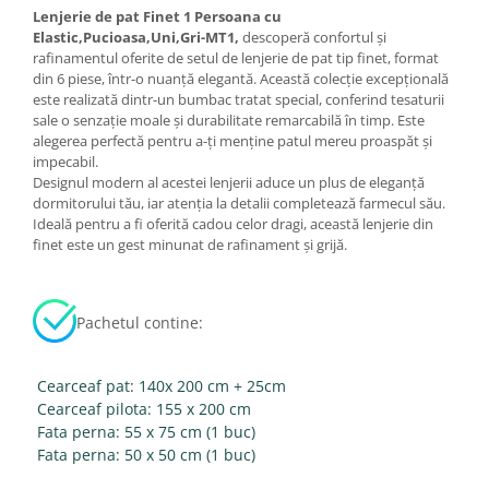
Lenjerie de pat Finet 1 Persoana cu
Elastic,Pucioasa,Uni,Gri-MT1,
descoperă confortul și
rafinamentul oferite de setul de lenjerie de pat tip finet, format
din 6 piese, într-o nuanță elegantă. Această colecție excepțională
este realizată dintr-un bumbac tratat special, conferind tesaturii
sale o senzație moale și durabilitate remarcabilă în timp. Este
alegerea perfectă pentru a-ți menține patul mereu proaspăt și
impecabil.
Designul modern al acestei lenjerii aduce un plus de eleganță
dormitorului tău, iar atenția la detalii completează farmecul său.
Ideală pentru a fi oferită cadou celor dragi, această lenjerie din
finet este un gest minunat de rafinament și grijă.
Pachetul contine:
Cearceaf pat: 140x 200 cm + 25cm
Cearceaf pilota: 155 x 200 cm
Fata perna: 55 x 75 cm (1 buc)
Fata perna: 50 x 50 cm (1 buc)