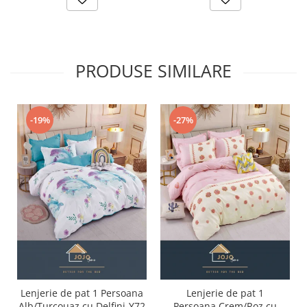
PRODUSE SIMILARE
-19%
-27%
Lenjerie de pat 1 Persoana
Lenjerie de pat 1
Alb/Turcouaz cu Delfini-Y72
Persoana,Crem/Roz cu