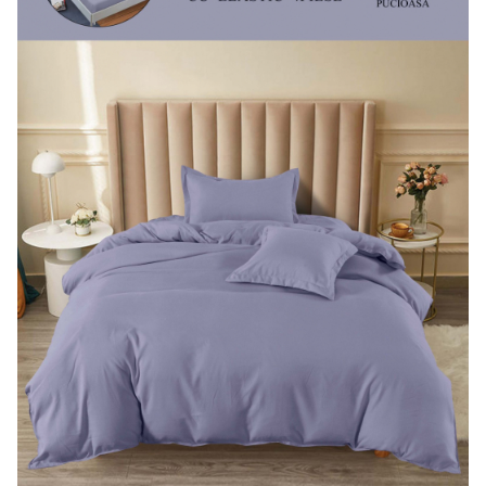
Lenjerii Bumbac Satinat
Lenjerii Creponate
Lenjerii de finet Iprimate Digital
Lenjerii de pat Bumbac 100%
Lenjerii de pat Finet + 2 Draperii
Lenjerii de pat Saten 4 piese cu
elastic