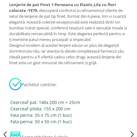
Lenjerie de pat Finet 1 Persoana cu Elastic,Lila cu flori
colorate -YE79,
descoperă confortul și rafinamentul oferite de
setul de lenjerie de pat tip finet, format din 6 piese, într-o nuanță
elegantă. Această colecție excepțională este realizată dintr-un
bumbac tratat special, conferind tesaturii sale o senzație moale și
durabilitate remarcabilă în timp. Este alegerea perfectă pentru a-
ți menține patul mereu proaspăt și impecabil.
Designul modern al acestei lenjerii aduce un plus de eleganță
dormitorului tău, iar atenția la detalii completează farmecul său.
Ideală pentru a fi oferită cadou celor dragi, această lenjerie din
finet este un gest minunat de rafinament și grijă.
Pachetul contine:
Cearceaf pat: 140x 200 cm + 25cm
Cearceaf pilota: 155 x 200 cm
Fata perna: 55 x 75 cm (1 buc)
Fata perna: 50 x 50 cm (1 buc)