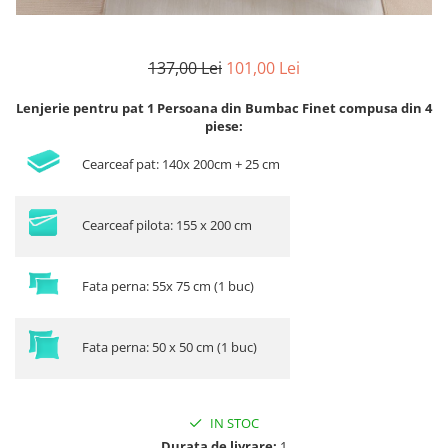
137,00 Lei
101,00 Lei
Lenjerie pentru pat 1 Persoana din Bumbac Finet compusa din 4
piese:
Cearceaf pat: 140x 200cm + 25 cm
Cearceaf pilota: 155 x 200 cm
Fata perna: 55x 75 cm (1 buc)
Fata perna: 50 x 50 cm (1 buc)
IN STOC
Durata de livrare:
1