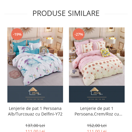
PRODUSE SIMILARE
-19%
-27%
Lenjerie de pat 1 Persoana
Lenjerie de pat 1
Alb/Turcouaz cu Delfini-Y72
Persoana,Crem/Roz cu
floricele-Y29
137,00 Lei
152,00 Lei
111,00 Lei
111,00 Lei