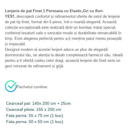
Lenjerie de pat Finet 1 Persoana cu Elastic,Gri cu flori-
YE97,
descoperă confortul și rafinamentul oferite de setul de lenjerie
de pat tip finet, format din 6 piese, într-o nuanță elegantă. Această
colecție excepțională este realizată dintr-un bumbac tratat special,
conferind tesaturii sale o senzație moale și durabilitate remarcabilă în
timp. Este alegerea perfectă pentru a-ți menține patul mereu proaspăt
și impecabil.
Designul modern al acestei lenjerii aduce un plus de eleganță
dormitorului tău, iar atenția la detalii completează farmecul său. Ideală
pentru a fi oferită cadou celor dragi, această lenjerie din finet este un
gest minunat de rafinament și grijă.
Pachetul contine:
Cearceaf pat: 140x 200 cm + 25cm
Cearceaf pilota: 155 x 200 cm
Fata perna: 55 x 75 cm (1 buc)
Fata perna: 50 x 50 cm (1 buc)