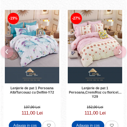
-19%
-27%
Lenjerie de pat 1 Persoana
Lenjerie de pat 1
Alb/Turcouaz cu Delfini-Y72
Persoana,Crem/Roz cu floricele-
Y29
137,00 Lei
152,00 Lei
111,00 Lei
111,00 Lei
Adauga in cos
Adauga in cos