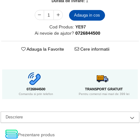
Durata de livrare:
1
Adauga in cos
Cod Produs:
YE97
Ai nevoie de ajutor?
0726844500
Adauga la Favorite
Cere informatii
0726844500
TRANSPORT GRATUIT
Comanda si prin telefon
Pentru comenzi mai mari de 399 lei
Descriere
Prezentare produs