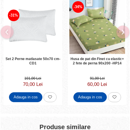
-34%
-31%
Set 2 Perne matlasate 50x70 cm-
Husa de pat din Finet cu elastic+
CD1
2 fete de perna 90x200 -HP14
101,00 Lei
91,00 Lei
70,00 Lei
60,00 Lei
Adauga in cos
Adauga in cos
Produse similare