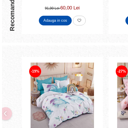
Recomandari
60,00 Lei
91,00 Lei
Adauga in cos
-19%
-27%