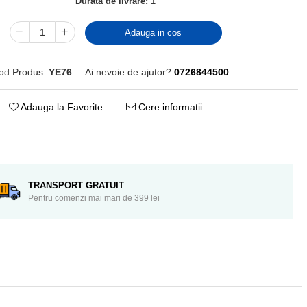
Durata de livrare:
1
Adauga in cos
od Produs:
YE76
Ai nevoie de ajutor?
0726844500
Adauga la Favorite
Cere informatii
Distribuie
pe
Facebook
TRANSPORT GRATUIT
Pentru comenzi mai mari de 399 lei