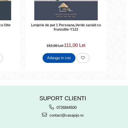
cu Oite
Lenjerie de pat 1 Persoana,Verde sarald cu
Len
frunzulite-Y122
111,00 Lei
152,00 Lei
Adauga in cos
SUPORT CLIENTI
0726844500
contact@casajojo.ro