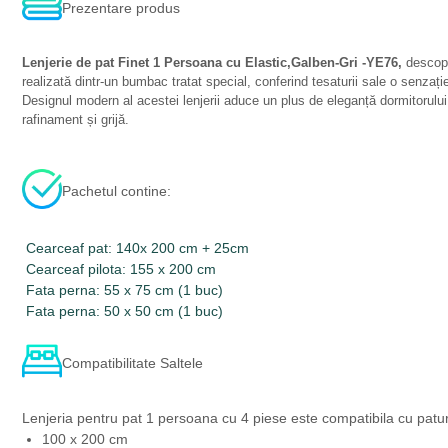
Prezentare produs
Lenjerie de pat Finet 1 Persoana cu Elastic,Galben-Gri -YE76,
descoper
realizată dintr-un bumbac tratat special, conferind tesaturii sale o senzaț
Designul modern al acestei lenjerii aduce un plus de eleganță dormitorului t
rafinament și grijă.
Pachetul contine:
Cearceaf pat: 140x 200 cm + 25cm
Cearceaf pilota: 155 x 200 cm
Fata perna: 55 x 75 cm (1 buc)
Fata perna: 50 x 50 cm (1 buc)
Compatibilitate Saltele
Lenjeria pentru pat 1 persoana cu 4 piese este compatibila cu patur
100 x 200 cm