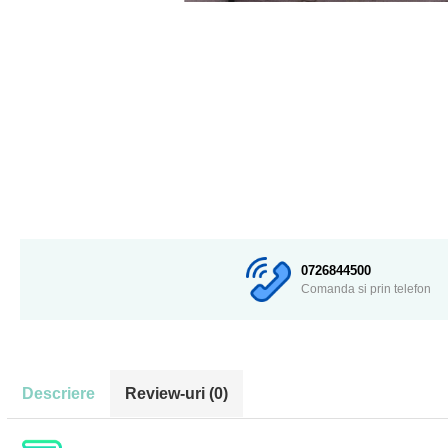
0726844500
Comanda si prin telefon
Descriere
Review-uri
(0)