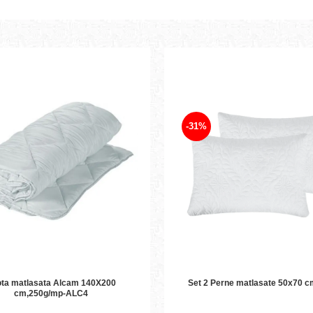
-31%
Set 2 Perne matlasate 50x70 
ota matlasata Alcam 140X200
cm,250g/mp-ALC4