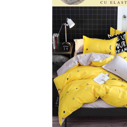
Lenjerii Bumbac Satinat
Lenjerii Creponate
Lenjerii de finet Iprimate Digital
Lenjerii de pat Bumbac 100%
Lenjerii de pat Finet + 2 Draperii
Lenjerii de pat Saten 4 piese cu
elastic