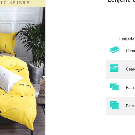
Lenjeri
Cear
Cear
Fata
Fata