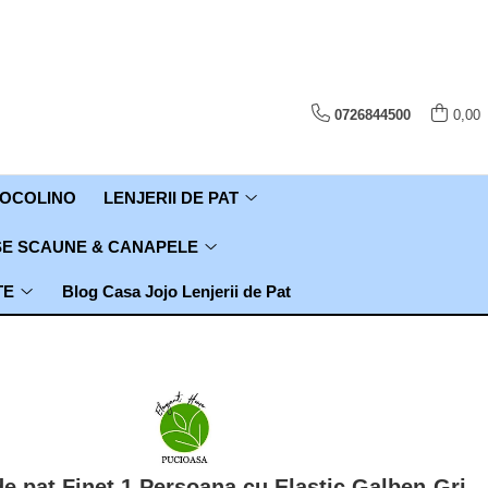
0726844500
0,00
COCOLINO
LENJERII DE PAT
E SCAUNE & CANAPELE
TE
Blog Casa Jojo Lenjerii de Pat
de pat Finet 1 Persoana cu Elastic,Galben-Gri