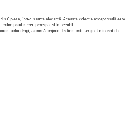
t din 6 piese, într-o nuanță elegantă. Această colecție excepțională este
i menține patul mereu proaspăt și impecabil.
 cadou celor dragi, această lenjerie din finet este un gest minunat de