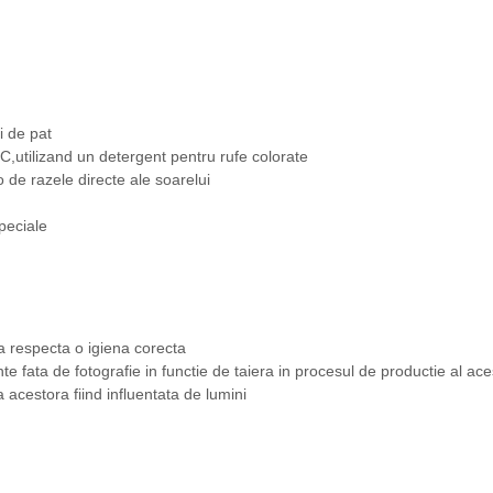
i de pat
,utilizand un detergent pentru rufe colorate
-o de razele directe ale soarelui
peciale
a respecta o igiena corecta
nte fata de fotografie in functie de taiera in procesul de productie al ac
a acestora fiind influentata de lumini