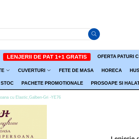
OFERTA PATURI 
LENJERII DE PAT 1+1 GRATIS
TE
CUVERTURI
FETE DE MASA
HORECA
HUS
 STOC
PACHETE PROMOTIONALE
PROSOAPE SI HALA
soana cu Elastic,Galben-Gri -YE76
Lenjerie 