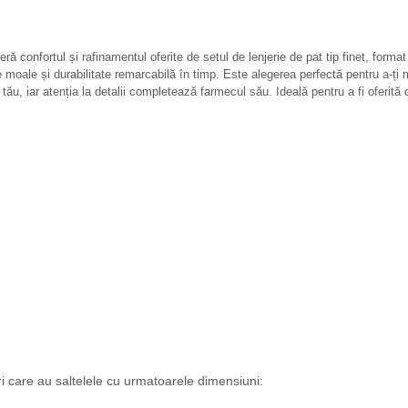
ă confortul și rafinamentul oferite de setul de lenjerie de pat tip finet, forma
ie moale și durabilitate remarcabilă în timp. Este alegerea perfectă pentru a-ț
ău, iar atenția la detalii completează farmecul său. Ideală pentru a fi oferită
i care au saltelele cu urmatoarele dimensiuni: