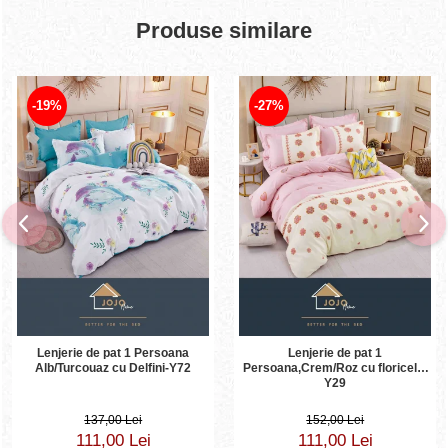
Produse similare
-19%
-27%
Lenjerie de pat 1 Persoana
Lenjerie de pat 1
Alb/Turcouaz cu Delfini-Y72
Persoana,Crem/Roz cu floricele-
Y29
137,00 Lei
152,00 Lei
111,00 Lei
111,00 Lei