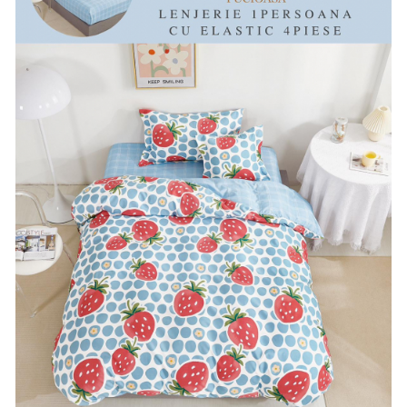
Lenjerii Bumbac Satinat
Lenjerii Creponate
Lenjerii de finet Iprimate Digital
Lenjerii de pat Bumbac 100%
Lenjerii de pat Finet + 2 Draperii
Lenjerii de pat Saten 4 piese cu
elastic