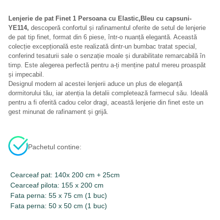
Lenjerie de pat Finet 1 Persoana cu Elastic,Bleu cu capsuni-
YE114,
descoperă confortul și rafinamentul oferite de setul de lenjerie
de pat tip finet, format din 6 piese, într-o nuanță elegantă. Această
colecție excepțională este realizată dintr-un bumbac tratat special,
conferind tesaturii sale o senzație moale și durabilitate remarcabilă în
timp. Este alegerea perfectă pentru a-ți menține patul mereu proaspăt
și impecabil.
Designul modern al acestei lenjerii aduce un plus de eleganță
dormitorului tău, iar atenția la detalii completează farmecul său. Ideală
pentru a fi oferită cadou celor dragi, această lenjerie din finet este un
gest minunat de rafinament și grijă.
Pachetul contine:
Cearceaf pat: 140x 200 cm + 25cm
Cearceaf pilota: 155 x 200 cm
Fata perna: 55 x 75 cm (1 buc)
Fata perna: 50 x 50 cm (1 buc)