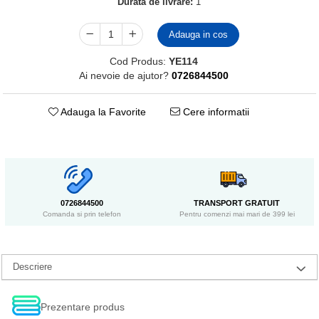
Durata de livrare:
1
Adauga in cos
Cod Produs:
YE114
Ai nevoie de ajutor?
0726844500
Adauga la Favorite
Cere informatii
0726844500
TRANSPORT GRATUIT
Comanda si prin telefon
Pentru comenzi mai mari de 399 lei
Descriere
Prezentare produs