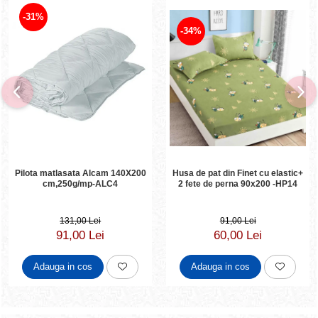
-31%
-34%
Husa de pat din Finet cu elastic+
Pilota matlasata Alcam 140X200
2 fete de perna 90x200 -HP14
cm,250g/mp-ALC4
91,00 Lei
131,00 Lei
60,00 Lei
91,00 Lei
Adauga in cos
Adauga in cos