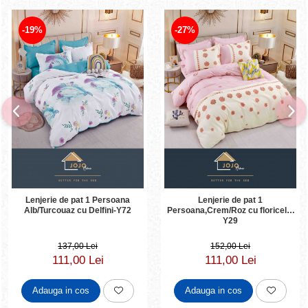
-19%
-27%
Lenjerie de pat 1 Persoana
Lenjerie de pat 1
Alb/Turcouaz cu Delfini-Y72
Persoana,Crem/Roz cu floricele-
Y29
137,00 Lei
152,00 Lei
111,00 Lei
111,00 Lei
Adauga in cos
Adauga in cos