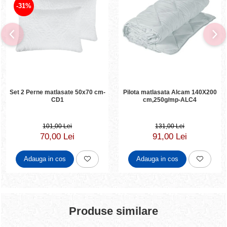
-31%
Set 2 Perne matlasate 50x70 cm-
Pilota matlasata Alcam 140X200
CD1
cm,250g/mp-ALC4
101,00 Lei
131,00 Lei
70,00 Lei
91,00 Lei
Adauga in cos
Adauga in cos
Produse similare