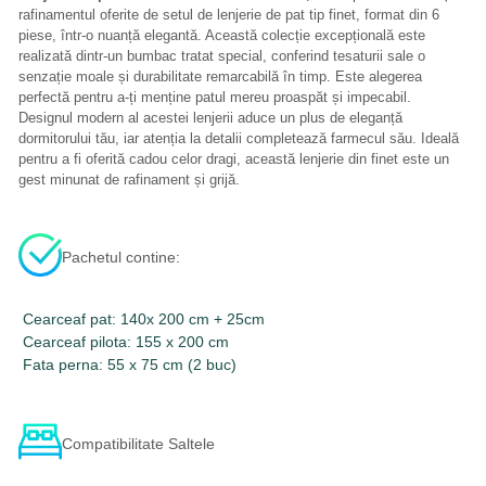
rafinamentul oferite de setul de lenjerie de pat tip finet, format din 6
piese, într-o nuanță elegantă. Această colecție excepțională este
realizată dintr-un bumbac tratat special, conferind tesaturii sale o
senzație moale și durabilitate remarcabilă în timp. Este alegerea
perfectă pentru a-ți menține patul mereu proaspăt și impecabil.
Designul modern al acestei lenjerii aduce un plus de eleganță
dormitorului tău, iar atenția la detalii completează farmecul său. Ideală
pentru a fi oferită cadou celor dragi, această lenjerie din finet este un
gest minunat de rafinament și grijă.
Pachetul contine:
Cearceaf pat: 140x 200 cm + 25cm
Cearceaf pilota: 155 x 200 cm
Fata perna: 55 x 75 cm (2 buc)
Compatibilitate Saltele