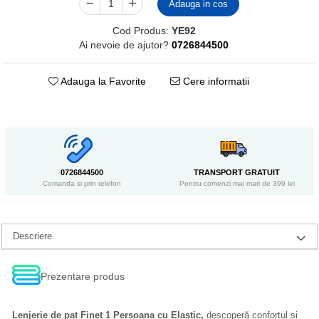
Adauga in cos
Cod Produs:
YE92
Ai nevoie de ajutor?
0726844500
Adauga la Favorite
Cere informatii
0726844500
TRANSPORT GRATUIT
Comanda si prin telefon
Pentru comenzi mai mari de 399 lei
Descriere
Prezentare produs
Lenjerie de pat Finet 1 Persoana cu Elastic,
descoperă confortul și