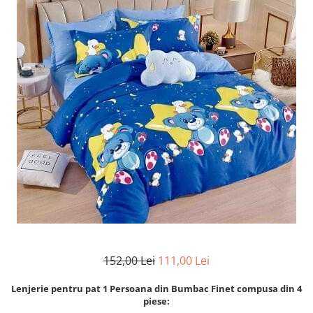
Lenjerii Bumbac Satinat
Lenjerii Creponate
Lenjerii de finet Iprimate Digital
Lenjerii de pat Bumbac 100%
Lenjerii de pat Finet + 2 Draperii
Lenjerii de pat Saten 4 piese cu
elastic
152,00 Lei
111,00 Lei
Lenjerie pentru pat 1 Persoana din Bumbac Finet compusa din 4
piese: