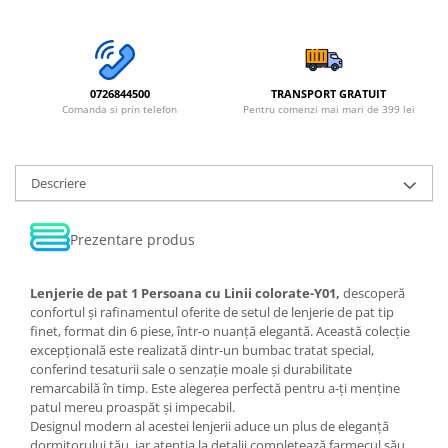
0726844500
TRANSPORT GRATUIT
Comanda si prin telefon
Pentru comenzi mai mari de 399 lei
Descriere
Prezentare produs
Lenjerie de pat 1 Persoana cu Linii colorate-Y01,
descoperă
confortul și rafinamentul oferite de setul de lenjerie de pat tip
finet, format din 6 piese, într-o nuanță elegantă. Această colecție
excepțională este realizată dintr-un bumbac tratat special,
conferind tesaturii sale o senzație moale și durabilitate
remarcabilă în timp. Este alegerea perfectă pentru a-ți menține
patul mereu proaspăt și impecabil.
Designul modern al acestei lenjerii aduce un plus de eleganță
dormitorului tău, iar atenția la detalii completează farmecul său.