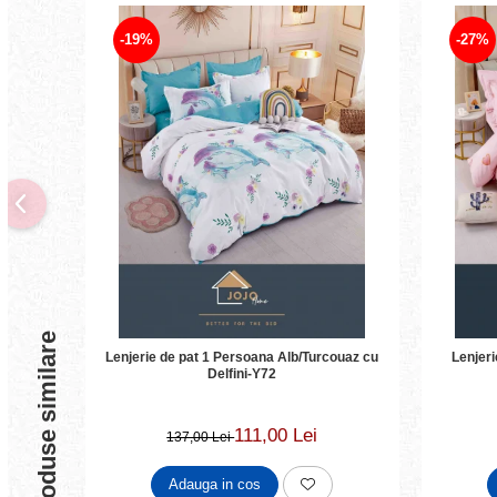
-19%
-27%
Produse similare
Lenjerie de pat 1 Persoana Alb/Turcouaz cu
Lenjer
Delfini-Y72
111,00 Lei
137,00 Lei
Adauga in cos