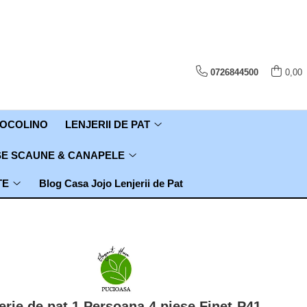
0726844500
0,00
COCOLINO
LENJERII DE PAT
E SCAUNE & CANAPELE
TE
Blog Casa Jojo Lenjerii de Pat
erie de pat 1 Persoana,4 piese,Finet-P41