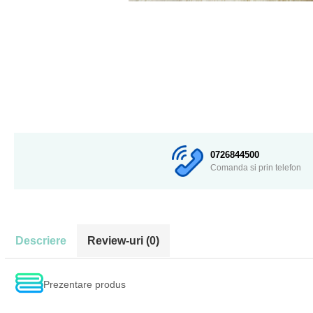
0726844500
Comanda si prin telefon
Descriere
Review-uri
(0)
Prezentare produs