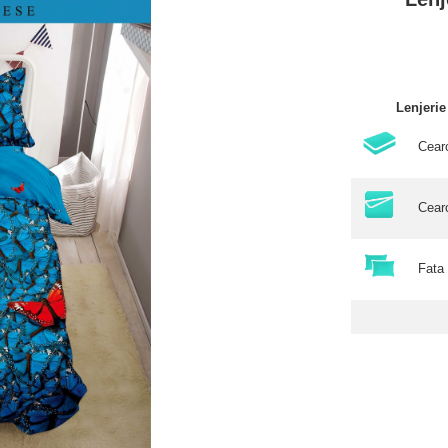
Lenjeri
Cear
Cear
Fata