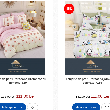
-15%
ie de pat 1 Persoana,Crem/Roz cu
Lenjerie de pat 1 Persoana,Alb 
floricele-Y29
colorate-Y118
111,00 Lei
111,00 Lei
152,00 Lei
131,00 Lei
Adauga in cos
Adauga in cos