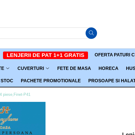
OFERTA PATURI 
LENJERII DE PAT 1+1 GRATIS
TE
CUVERTURI
FETE DE MASA
HORECA
HUS
 STOC
PACHETE PROMOTIONALE
PROSOAPE SI HALA
4 piese,Finet-P41
Lenj