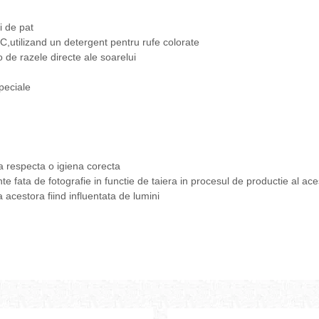
i de pat
,utilizand un detergent pentru rufe colorate
-o de razele directe ale soarelui
peciale
a respecta o igiena corecta
nte fata de fotografie in functie de taiera in procesul de productie al ac
a acestora fiind influentata de lumini