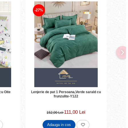
-27%
-15
cu Oite
Lenjerie de pat 1 Persoana,Verde sarald cu
Len
frunzulite-Y122
111,00 Lei
152,00 Lei
Adauga in cos