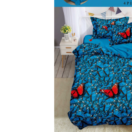
Lenjerii Bumbac Satinat
Lenjerii Creponate
Lenjerii de finet Iprimate Digital
Lenjerii de pat Bumbac 100%
Lenjerii de pat Finet + 2 Draperii
Lenjerii de pat Saten 4 piese cu
elastic