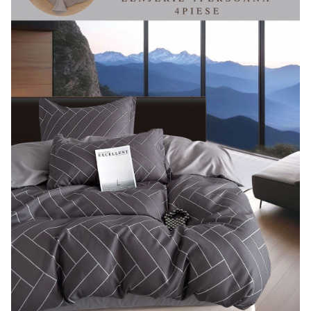
Lenjerii Bumbac Satinat
Lenjerii Creponate
Lenjerii de finet Iprimate Digital
Lenjerii de pat Bumbac 100%
Lenjerii de pat Finet + 2 Draperii
Lenjerii de pat Saten 4 piese cu
elastic