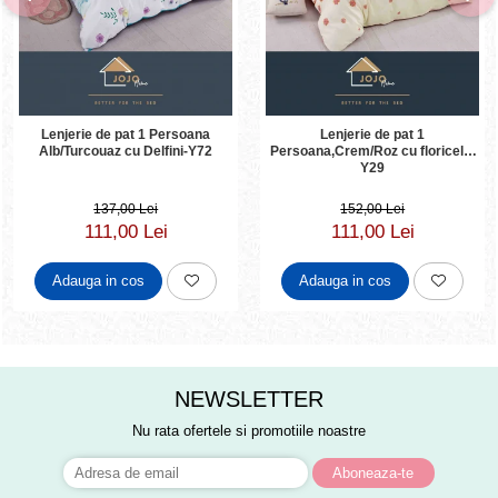
Lenjerie de pat 1 Persoana
Lenjerie de pat 1
Alb/Turcouaz cu Delfini-Y72
Persoana,Crem/Roz cu floricele-
Y29
137,00 Lei
152,00 Lei
111,00 Lei
111,00 Lei
Adauga in cos
Adauga in cos
NEWSLETTER
Nu rata ofertele si promotiile noastre