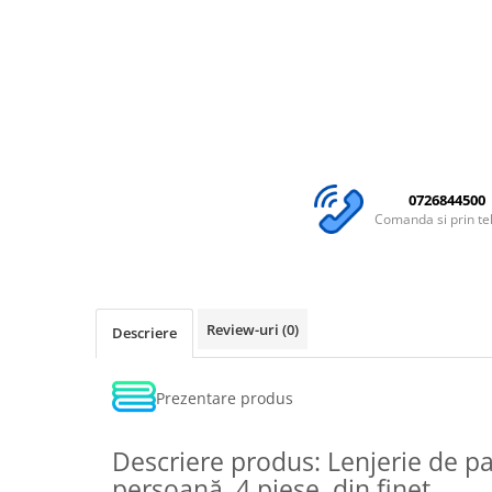
0726844500
Comanda si prin te
Review-uri
(0)
Descriere
Prezentare produs
Descriere produs: Lenjerie de pa
persoană, 4 piese, din finet