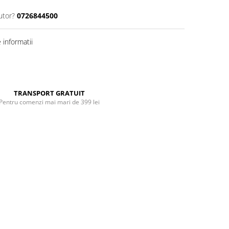
utor?
0726844500
informatii
Distribuie
pe
Facebook
TRANSPORT GRATUIT
Pentru comenzi mai mari de 399 lei