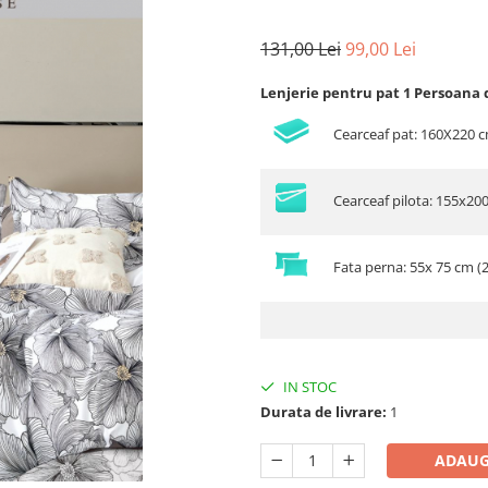
131,00 Lei
99,00 Lei
Lenjerie pentru pat 1 Persoana 
Cearceaf pat: 160X220 
Cearceaf pilota: 155x20
Fata perna: 55x 75 cm (
IN STOC
Durata de livrare:
1
ADAUG