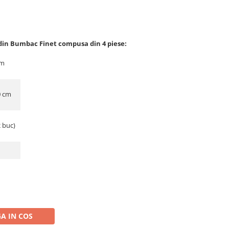
din Bumbac Finet compusa din 4 piese:
cm
0 cm
2 buc)
A IN COS