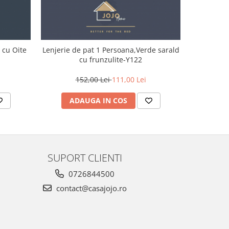
 cu Oite
Lenjerie de pat 1 Persoana,Verde sarald
Lenjerie
cu frunzulite-Y122
1
152,00 Lei
111,00 Lei
ADAUGA IN COS
AD
SUPORT CLIENTI
0726844500
contact@casajojo.ro