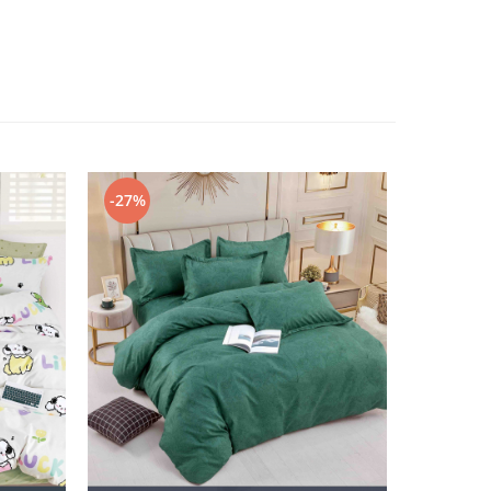
-27%
-15%