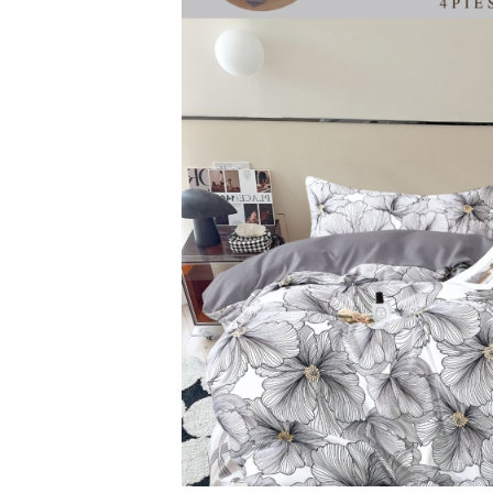
Lenjerii Bumbac Satinat
Lenjerii Creponate
Lenjerii de finet Iprimate Digital
Lenjerii de pat Bumbac 100%
Lenjerii de pat Finet + 2 Draperii
Lenjerii de pat Saten 4 piese cu
elastic