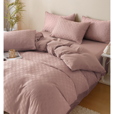
Lenjerii Bumbac Satinat
Lenjerii Creponate
Lenjerii de finet Iprimate Digital
Lenjerii de pat Bumbac 100%
Lenjerii de pat Finet + 2 Draperii
Lenjerii de pat Saten 4 piese cu
elastic