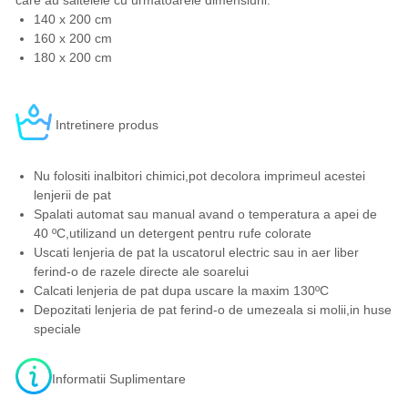
care au saltelele cu urmatoarele dimensiuni:
140 x 200 cm
160 x 200 cm
180 x 200 cm
Intretinere produs
Nu folositi inalbitori chimici,pot decolora imprimeul acestei
lenjerii de pat
Spalati automat sau manual avand o temperatura a apei de
40 ºC,utilizand un detergent pentru rufe colorate
Uscati lenjeria de pat la uscatorul electric sau in aer liber
ferind-o de razele directe ale soarelui
Calcati lenjeria de pat dupa uscare la maxim 130ºC
Depozitati lenjeria de pat ferind-o de umezeala si molii,in huse
speciale
Informatii Suplimentare