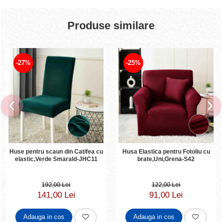
Produse similare
-27%
-25%
Huse pentru scaun din Catifea cu
Husa Elastica pentru Fotoliu cu
elastic,Verde Smarald-JHC11
brate,Uni,Grena-S42
192,00 Lei
122,00 Lei
141,00 Lei
91,00 Lei
Adauga in cos
Adauga in cos