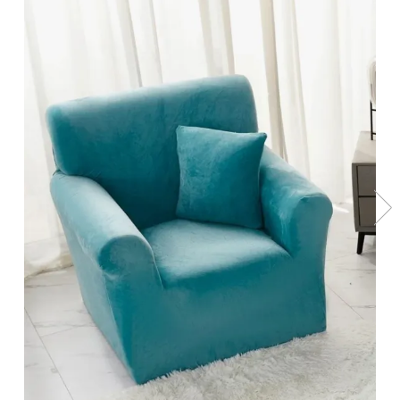
Lenjerii Bumbac Satinat
Lenjerii Creponate
Lenjerii de finet Iprimate Digital
Lenjerii de pat Bumbac 100%
Lenjerii de pat Finet + 2 Draperii
Lenjerii de pat Saten 4 piese cu
elastic