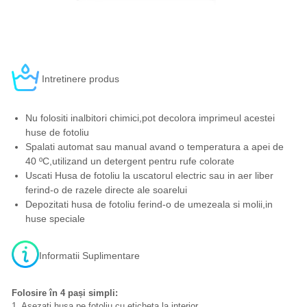
Intretinere produs
Nu folositi inalbitori chimici,pot decolora imprimeul acestei
huse de fotoliu
Spalati automat sau manual avand o temperatura a apei de
40 ºC,utilizand un detergent pentru rufe colorate
Uscati Husa de fotoliu la uscatorul electric sau in aer liber
ferind-o de razele directe ale soarelui
Depozitati husa de fotoliu ferind-o de umezeala si molii,in
huse speciale
Informatii Suplimentare
Folosire în 4 pași simpli:
1. Așezați husa pe fotoliu cu eticheta la interior