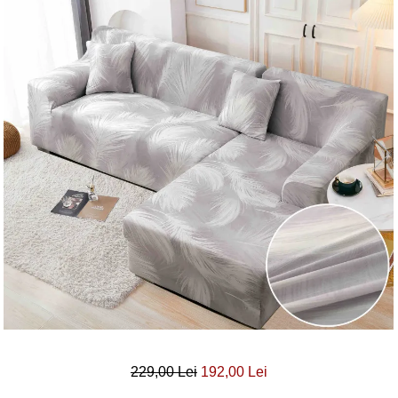
Lenjerii Bumbac Satinat
Lenjerii Creponate
Lenjerii de finet Iprimate Digital
Lenjerii de pat Bumbac 100%
Lenjerii de pat Finet + 2 Draperii
Lenjerii de pat Saten 4 piese cu
elastic
229,00 Lei
192,00 Lei