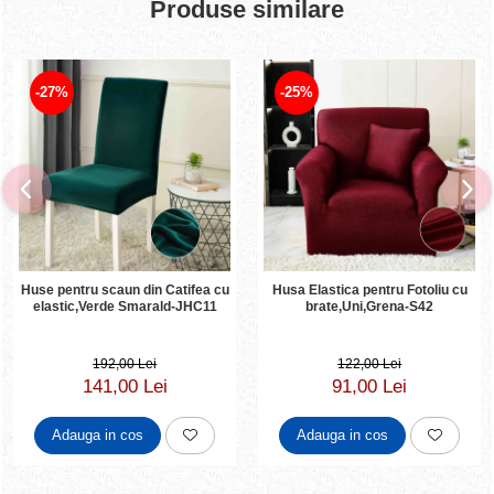
Produse similare
-27%
-25%
Huse pentru scaun din Catifea cu
Husa Elastica pentru Fotoliu cu
elastic,Verde Smarald-JHC11
brate,Uni,Grena-S42
192,00 Lei
122,00 Lei
141,00 Lei
91,00 Lei
Adauga in cos
Adauga in cos