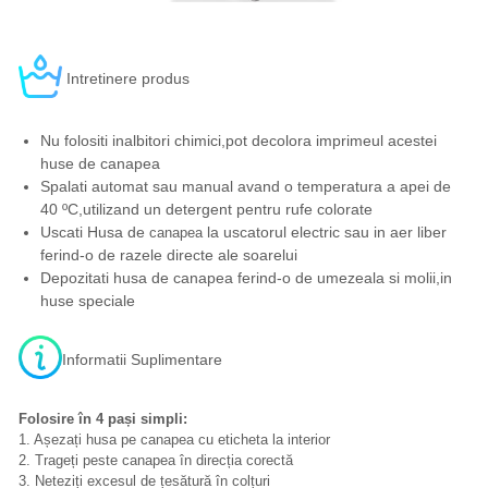
Intretinere produs
Nu folositi inalbitori chimici,pot decolora imprimeul acestei
huse de canapea
Spalati automat sau manual avand o temperatura a apei de
40 ºC,utilizand un detergent pentru rufe colorate
Uscati Husa de
la uscatorul electric sau in aer liber
canapea
ferind-o de razele directe ale soarelui
Depozitati husa de canapea ferind-o de umezeala si molii,in
huse speciale
Informatii Suplimentare
Folosire în 4 pași simpli:
1. Așezați husa pe canapea cu eticheta la interior
2. Trageți peste canapea în direcția corectă
3. Neteziți excesul de țesătură în colțuri