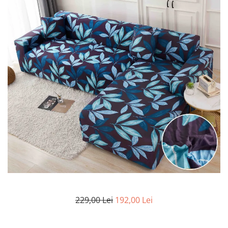
Lenjerii Bumbac Satinat
Lenjerii Creponate
Lenjerii de finet Iprimate Digital
Lenjerii de pat Bumbac 100%
Lenjerii de pat Finet + 2 Draperii
Lenjerii de pat Saten 4 piese cu
elastic
229,00 Lei
192,00 Lei