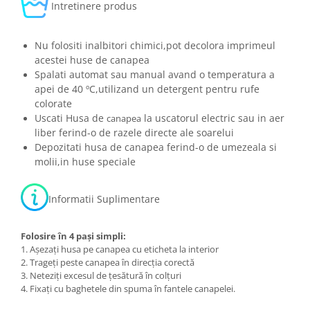
Intretinere produs
Nu folositi inalbitori chimici,pot decolora imprimeul
acestei huse de canapea
Spalati automat sau manual avand o temperatura a
apei de 40 ºC,utilizand un detergent pentru rufe
colorate
Uscati Husa de
la uscatorul electric sau in aer
canapea
liber ferind-o de razele directe ale soarelui
Depozitati husa de canapea ferind-o de umezeala si
molii,in huse speciale
Informatii Suplimentare
Folosire în 4 pași simpli:
1. Așezați husa pe canapea cu eticheta la interior
2. Trageți peste canapea în direcția corectă
3. Neteziți excesul de țesătură în colțuri
4. Fixați cu baghetele din spuma în fantele canapelei.