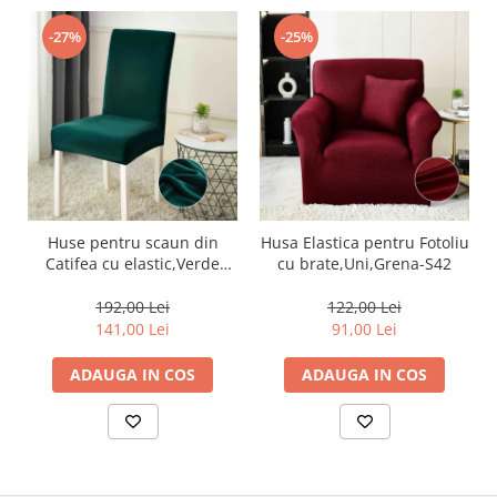
-27%
-25%
Huse pentru scaun din
Husa Elastica pentru Fotoliu
Catifea cu elastic,Verde
cu brate,Uni,Grena-S42
Smarald-JHC11
192,00 Lei
122,00 Lei
141,00 Lei
91,00 Lei
ADAUGA IN COS
ADAUGA IN COS