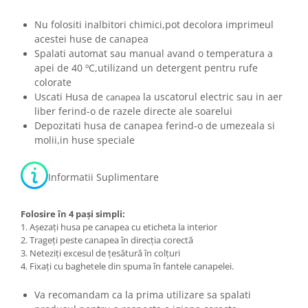
Nu folositi inalbitori chimici,pot decolora imprimeul
acestei huse de canapea
Spalati automat sau manual avand o temperatura a
apei de 40 ºC,utilizand un detergent pentru rufe
colorate
Uscati Husa de
la uscatorul electric sau in aer
canapea
liber ferind-o de razele directe ale soarelui
Depozitati husa de canapea ferind-o de umezeala si
molii,in huse speciale
Informatii Suplimentare
Folosire în 4 pași simpli:
1. Așezați husa pe canapea cu eticheta la interior
2. Trageți peste canapea în direcția corectă
3. Neteziți excesul de țesătură în colțuri
4. Fixați cu baghetele din spuma în fantele canapelei.
Va recomandam ca la prima utilizare sa spalati