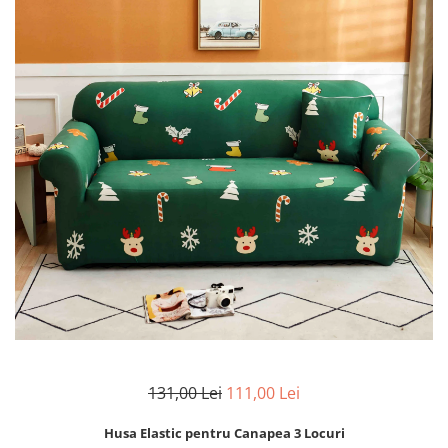
Lenjerii Bumbac Satinat
Lenjerii Creponate
Lenjerii de finet Iprimate Digital
Lenjerii de pat Bumbac 100%
Lenjerii de pat Finet + 2 Draperii
Lenjerii de pat Saten 4 piese cu
elastic
131,00 Lei
111,00 Lei
Husa Elastic pentru Canapea 3 Locuri