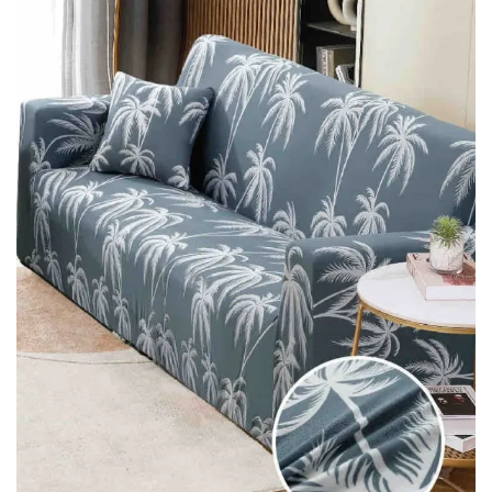
Lenjerii Bumbac Satinat
Lenjerii Creponate
Lenjerii de finet Iprimate Digital
Lenjerii de pat Bumbac 100%
Lenjerii de pat Finet + 2 Draperii
Lenjerii de pat Saten 4 piese cu
elastic