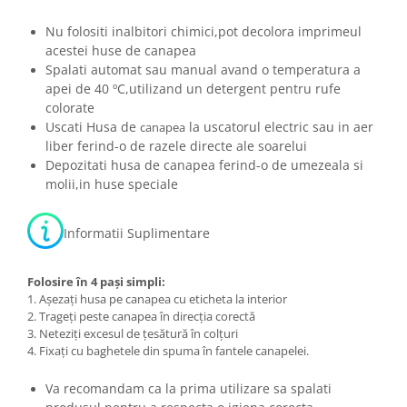
Nu folositi inalbitori chimici,pot decolora imprimeul
acestei huse de canapea
Spalati automat sau manual avand o temperatura a
apei de 40 ºC,utilizand un detergent pentru rufe
colorate
Uscati Husa de
la uscatorul electric sau in aer
canapea
liber ferind-o de razele directe ale soarelui
Depozitati husa de canapea ferind-o de umezeala si
molii,in huse speciale
Informatii Suplimentare
Folosire în 4 pași simpli:
1. Așezați husa pe canapea cu eticheta la interior
2. Trageți peste canapea în direcția corectă
3. Neteziți excesul de țesătură în colțuri
4. Fixați cu baghetele din spuma în fantele canapelei.
Va recomandam ca la prima utilizare sa spalati