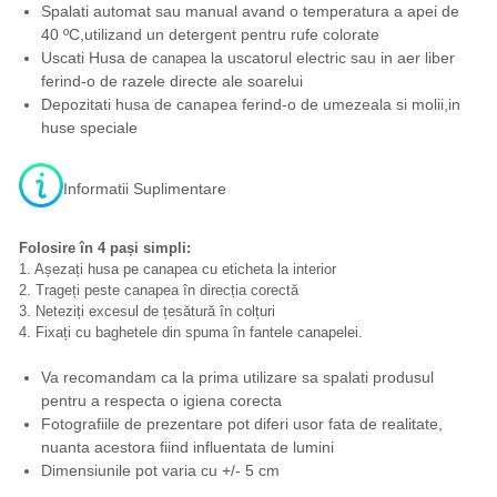
Spalati automat sau manual avand o temperatura a apei de
40 ºC,utilizand un detergent pentru rufe colorate
Uscati Husa de
la uscatorul electric sau in aer liber
canapea
ferind-o de razele directe ale soarelui
Depozitati husa de canapea ferind-o de umezeala si molii,in
huse speciale
Informatii Suplimentare
Folosire în 4 pași simpli:
1. Așezați husa pe canapea cu eticheta la interior
2. Trageți peste canapea în direcția corectă
3. Neteziți excesul de țesătură în colțuri
4. Fixați cu baghetele din spuma în fantele canapelei.
Va recomandam ca la prima utilizare sa spalati produsul
pentru a respecta o igiena corecta
Fotografiile de prezentare pot diferi usor fata de realitate,
nuanta acestora fiind influentata de lumini
Dimensiunile pot varia cu +/- 5 cm