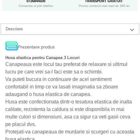
0726844500
TRANSPORT GRATUIT
Comanda si prin telefon
Pentru comenzi mai mari de 399 lei
Descriere
Prezentare produs
Husa elastica pentru Canapea 3 Locuri
Canapeaua este locul tau preferat de relaxare si ultimul
lucru pe care vrei sa-l faci este sa o schimbi.
Va puteti bucura in continuare de acel sentiment
confortabil in timp ce va lasati imaginatia sa zboare
adaugand o husa elastica de canapea.
Husa este confectionata dintr-o tesatura elastica de inalta
calitate, rezistenta la caldura si este disponibila in mai
multe culori si dimensiuni, asa ca sigur ca veti gasii ceva
pe placul dvs.
Protejati-va canapeaua de murdarie si scurgeri cu aceasta
husa elastica.