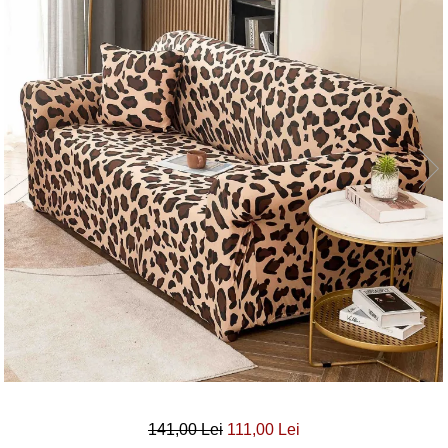
Lenjerii Bumbac Satinat
Lenjerii Creponate
Lenjerii de finet Iprimate Digital
Lenjerii de pat Bumbac 100%
Lenjerii de pat Finet + 2 Draperii
Lenjerii de pat Saten 4 piese cu
elastic
141,00 Lei
111,00 Lei