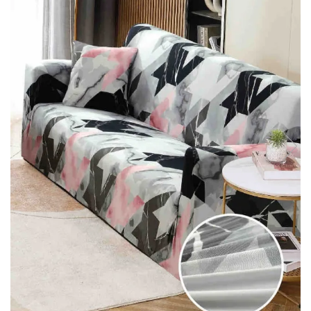
Lenjerii Bumbac Satinat
Lenjerii Creponate
Lenjerii de finet Iprimate Digital
Lenjerii de pat Bumbac 100%
Lenjerii de pat Finet + 2 Draperii
Lenjerii de pat Saten 4 piese cu
elastic