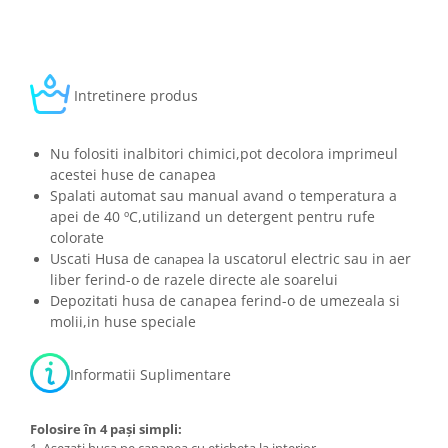
Intretinere produs
Nu folositi inalbitori chimici,pot decolora imprimeul
acestei huse de canapea
Spalati automat sau manual avand o temperatura a
apei de 40 ºC,utilizand un detergent pentru rufe
colorate
Uscati Husa de
la uscatorul electric sau in aer
canapea
liber ferind-o de razele directe ale soarelui
Depozitati husa de canapea ferind-o de umezeala si
molii,in huse speciale
Informatii Suplimentare
Folosire în 4 pași simpli:
1. Așezați husa pe canapea cu eticheta la interior