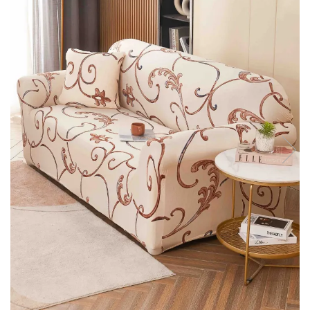
Lenjerii Bumbac Satinat
Lenjerii Creponate
Lenjerii de finet Iprimate Digital
Lenjerii de pat Bumbac 100%
Lenjerii de pat Finet + 2 Draperii
Lenjerii de pat Saten 4 piese cu
elastic