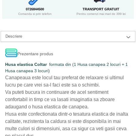
0726844500
TRANSPORT GRATUIT
Comanda si prin telefon
Pentru comenzi mai mari de 399 lei
Descriere
Prezentare produs
Husa elastica Coltar
formata din (1 Husa canapea 2 locuri + 1
Husa canapea 3 locuri)
Canapeaua este locul tau preferat de relaxare si ultimul
lucru pe care vrei sa-l faci este sa o schimbi.
Va puteti bucura in continuare de acel sentiment
confortabil in timp ce va lasati imaginatia sa zboare
adaugand o husa elastica de canapea.
Husa este confectionata dintr-o tesatura elastica de inalta
calitate, rezistenta la caldura si este disponibila in mai
multe culori si dimensiuni, asa ca sigur ca veti gasii ceva
pe placul dvs.