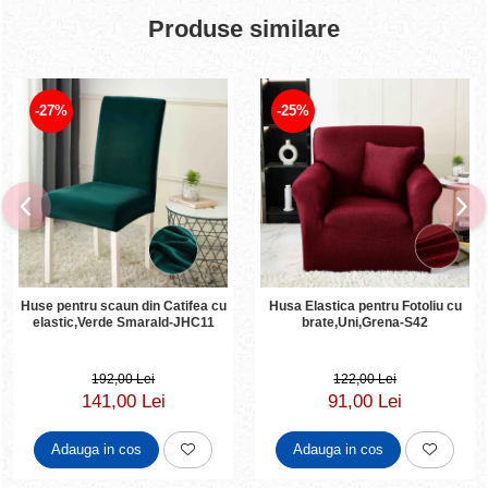
Produse similare
-27%
-25%
Huse pentru scaun din Catifea cu
Husa Elastica pentru Fotoliu cu
elastic,Verde Smarald-JHC11
brate,Uni,Grena-S42
192,00 Lei
122,00 Lei
141,00 Lei
91,00 Lei
Adauga in cos
Adauga in cos