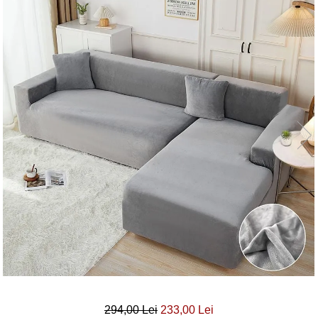
Lenjerii Bumbac Satinat
Lenjerii Creponate
Lenjerii de finet Iprimate Digital
Lenjerii de pat Bumbac 100%
Lenjerii de pat Finet + 2 Draperii
Lenjerii de pat Saten 4 piese cu
elastic
294,00 Lei
233,00 Lei