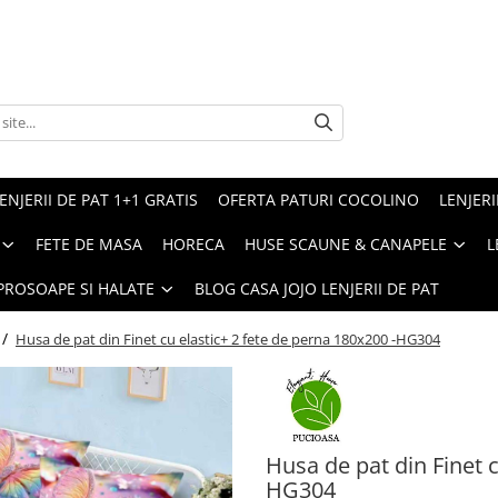
ENJERII DE PAT 1+1 GRATIS
OFERTA PATURI COCOLINO
LENJERI
FETE DE MASA
HORECA
HUSE SCAUNE & CANAPELE
L
PROSOAPE SI HALATE
BLOG CASA JOJO LENJERII DE PAT
 /
Husa de pat din Finet cu elastic+ 2 fete de perna 180x200 -HG304
Husa de pat din Finet c
HG304