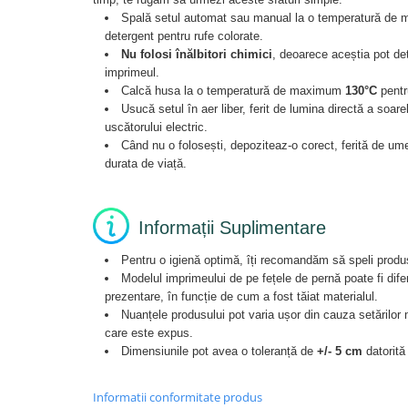
Spală setul automat sau manual la o temperatură d
detergent pentru rufe colorate.
Nu folosi înălbitori chimici
, deoarece aceștia pot de
imprimeul.
Calcă husa la o temperatură de maximum
130°C
pentr
Usucă setul în aer liber, ferit de lumina directă a soare
uscătorului electric.
Când nu o folosești, depoziteaz-o corect, ferită de umez
durata de viață.
Informații Suplimentare
Pentru o igienă optimă, îți recomandăm să speli produsu
Modelul imprimeului de pe fețele de pernă poate fi dife
prezentare, în funcție de cum a fost tăiat materialul.
Nuanțele produsului pot varia ușor din cauza setărilor m
care este expus.
Dimensiunile pot avea o toleranță de
+/- 5 cm
datorită
Informatii conformitate produs