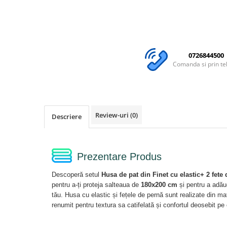
0726844500
Comanda si prin te
Review-uri
(0)
Descriere
Prezentare Produs
Descoperă setul
Husa de pat din Finet cu elastic+ 2 fet
pentru a-ți proteja salteaua de
180x200 cm
și pentru a adăug
tău. Husa cu elastic și fețele de pernă sunt realizate din mat
renumit pentru textura sa catifelată și confortul deosebit pe c