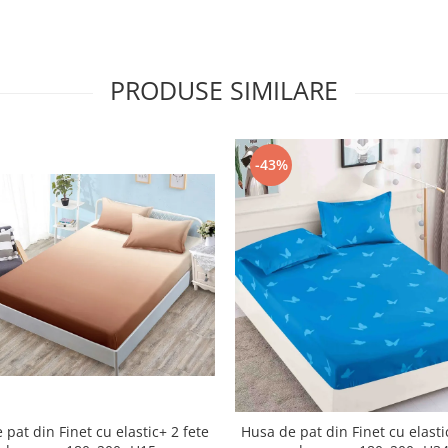
PRODUSE SIMILARE
-43%
 pat din Finet cu elastic+ 2 fete
Husa de pat din Finet cu elasti