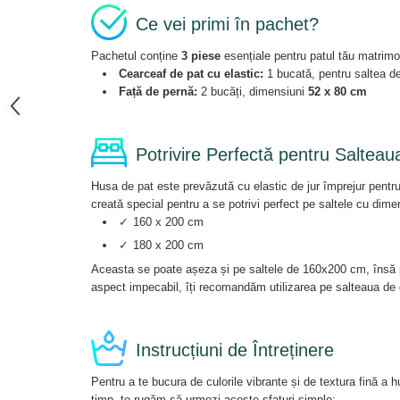
Ce vei primi în pachet?
Pachetul conține
3 piese
esențiale pentru patul tău matrimo
Cearceaf de pat cu elastic:
1 bucată, pentru saltea d
Față de pernă:
2 bucăți, dimensiuni
52 x 80 cm
Potrivire Perfectă pentru Salteau
Husa de pat este prevăzută cu elastic de jur împrejur pentru 
creată special pentru a se potrivi perfect pe saltele cu dim
✓
160 x 200 cm
✓
180 x 200 cm
Aceasta se poate așeza și pe saltele de 160x200 cm, însă p
aspect impecabil, îți recomandăm utilizarea pe salteaua d
Instrucțiuni de Întreținere
Pentru a te bucura de culorile vibrante și de textura fină a 
timp, te rugăm să urmezi aceste sfaturi simple: