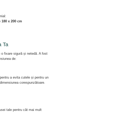
nial:
e
180 x 200 cm
a Ta
o fixare sigură și netedă. A fost
ensiunea de:
entru a evita cutele și pentru un
e dimensiunea corespunzătoare.
husei tale pentru cât mai mult