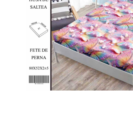
Lenjerii Bumbac Satinat
Lenjerii Creponate
Lenjerii de finet Iprimate Digital
Lenjerii de pat Bumbac 100%
Lenjerii de pat Finet + 2 Draperii
Lenjerii de pat Saten 4 piese cu
elastic