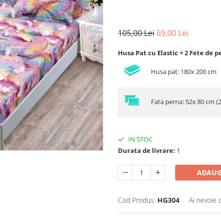
105,00 Lei
69,00 Lei
Husa Pat cu Elastic + 2 Fete de p
Husa pat: 180x 200 cm
Fata perna: 52x 80 cm (
IN STOC
Durata de livrare:
1
ADAUG
Cod Produs:
HG304
Ai nevoie 