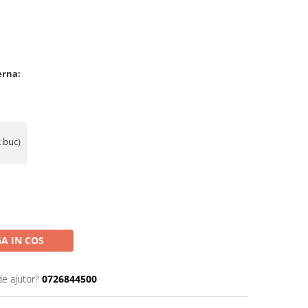
erna:
2 buc)
A IN COS
de ajutor?
0726844500