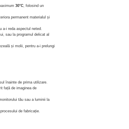
e maximum
30°C
, folosind un
teriora permanent materialul și
u a-i reda aspectul neted.
lui, sau la programul delicat al
eală și molii, pentru a-i prelungi
l înainte de prima utilizare.
rit față de imaginea de
onitorului tău sau a luminii la
 procesului de fabricație.