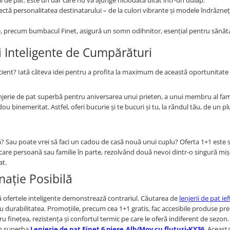
 de pat. Este un dar care nu va ajunge niciodată uitat într-un dulap.
ctă personalitatea destinatarului – de la culori vibrante și modele îndrăznețe
e, precum bumbacul Finet, asigură un somn odihnitor, esențial pentru sănăta
i Inteligente de Cumpărături
icient? Iată câteva idei pentru a profita la maximum de această oportunitate 
enjerie de pat superbă pentru aniversarea unui prieten, a unui membru al fami
u binemeritat. Astfel, oferi bucurie și te bucuri și tu, la rândul tău, de un pl
ună? Sau poate vrei să faci un cadou de casă nouă unui cuplu? Oferta 1+1 este 
ecare persoană sau familie în parte, rezolvând două nevoi dintr-o singură miș
at.
nație Posibilă
ă ofertele inteligente demonstrează contrariul. Căutarea de
lenjerii de pat ie
 durabilitatea. Promoțiile, precum cea 1+1 gratis, fac accesibile produse p
 finețea, rezistența și confortul termic pe care le oferă indiferent de sezon.
um superba
Lenjerie de pat Finet 6 piese,Alb/Mov cu fluturi-KY36
. Aceast