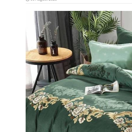
Lenjerii Bumbac Satinat
Lenjerii Creponate
Lenjerii de finet Iprimate Digital
Lenjerii de pat Bumbac 100%
Lenjerii de pat Finet + 2 Draperii
Lenjerii de pat Saten 4 piese cu
elastic