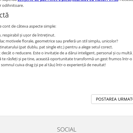
or odihnitoare.
ctă
ne cont de câteva aspecte simple:
respirabil și ușor de întreținut.
lac motivele florale, geometrice sau preferă un stil simplu, unicolor?
inatarului (pat dublu, pat single etc.) pentru a alege setul corect.
t decât o reducere. Este o invitație de a dărui inteligent, personal și cu multă g
ă te răsfeți și pe tine, această oportunitate transformă un gest frumos într-o
somnul cuiva drag (și pe al tău) într-o experiență de neuitat!
POSTAREA URMA
SOCIAL