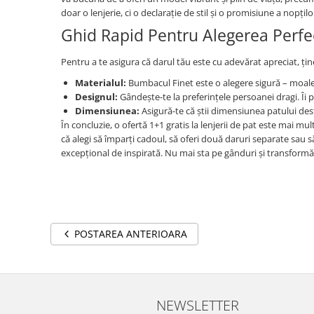
doar o lenjerie, ci o declarație de stil și o promisiune a nopțil
Ghid Rapid Pentru Alegerea Perfe
Pentru a te asigura că darul tău este cu adevărat apreciat, ți
Materialul:
Bumbacul Finet este o alegere sigură – moale, 
Designul:
Gândește-te la preferințele persoanei dragi. Îi p
Dimensiunea:
Asigură-te că știi dimensiunea patului dest
În concluzie, o ofertă 1+1 gratis la lenjerii de pat este mai mul
că alegi să împarți cadoul, să oferi două daruri separate sau s
excepțional de inspirată. Nu mai sta pe gânduri și transformă 
POSTAREA ANTERIOARA
NEWSLETTER