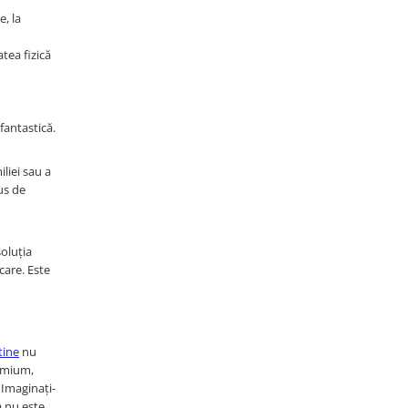
, la
tea fizică
fantastică.
liei sau a
us de
soluția
care. Este
ftine
nu
remium,
 Imaginați-
a nu este