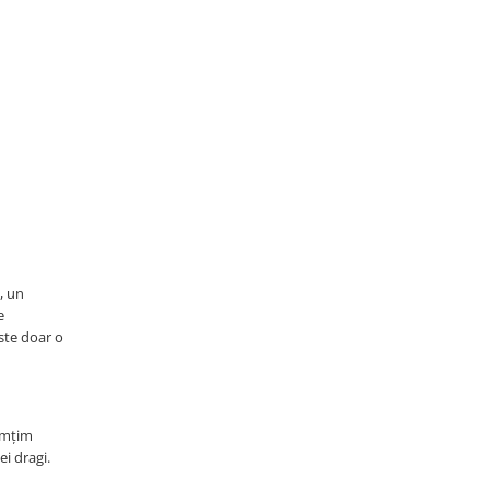
, un
e
ste doar o
simțim
i dragi.