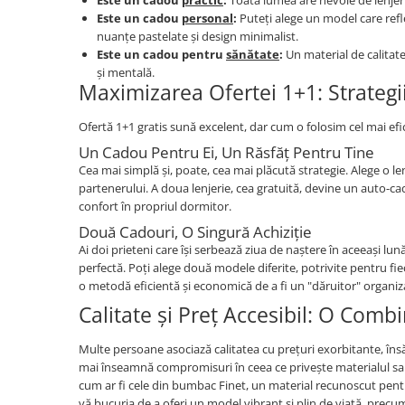
Este un cadou
practic
:
Toată lumea are nevoie de lenjerii
Este un cadou
personal
:
Puteți alege un model care refle
nuanțe pastelate și design minimalist.
Este un cadou pentru
sănătate
:
Un material de calitat
și mentală.
Maximizarea Ofertei 1+1: Strategi
Ofertă 1+1 gratis sună excelent, dar cum o folosim cel mai ef
Un Cadou Pentru Ei, Un Răsfăț Pentru Tine
Cea mai simplă și, poate, cea mai plăcută strategie. Alege o l
partenerului. A doua lenjerie, cea gratuită, devine un auto-cado
confort în propriul dormitor.
Două Cadouri, O Singură Achiziție
Ai doi prieteni care își serbează ziua de naștere în aceeași l
perfectă. Poți alege două modele diferite, potrivite pentru fi
o metodă eficientă și economică de a fi un "dăruitor" organiz
Calitate și Preț Accesibil: O Combi
Multe persoane asociază calitatea cu prețuri exorbitante, îns
mai înseamnă compromisuri în ceea ce privește materialul sau
cum ar fi cele din bumbac Finet, un material recunoscut pentru
vă bucuria de a oferi un model vibrant și plin de viață, prec